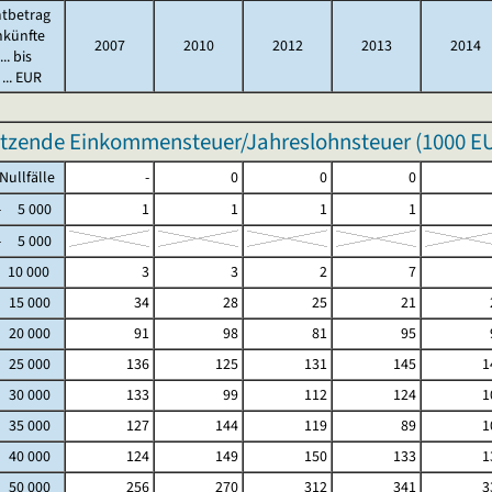
tbetrag
nkünfte
2007
2010
2012
2013
2014
.. bis
... EUR
tzende Einkommensteuer/Jahreslohnsteuer (
1000 E
fälle
-
0
0
0
5 000
1
1
1
1
5 000
 10 000
3
3
2
7
- 15 000
34
28
25
21
- 20 000
91
98
81
95
- 25 000
136
125
131
145
1
- 30 000
133
99
112
124
1
- 35 000
127
144
119
89
1
- 40 000
124
149
150
133
1
- 50 000
256
270
312
341
3