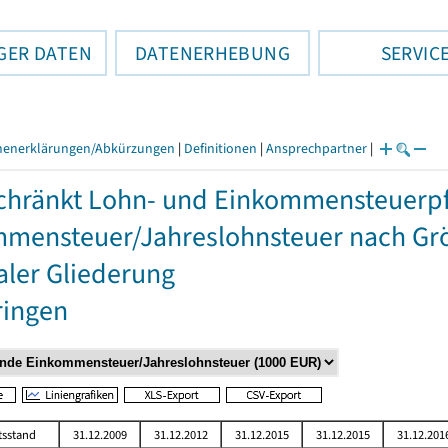
GER DATEN
DATENERHEBUNG
SERVIC
henerklärungen/Abkürzungen
|
Definitionen
|
Ansprechpartner
|
hränkt Lohn- und Einkommensteuerpfli
mensteuer/Jahreslohnsteuer nach Grö
aler Gliederung
ringen
tsstand
31.12.2009
31.12.2012
31.12.2015
31.12.2015
31.12.201