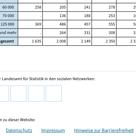
- 60 000
258
205
241
278
2
- 70 000
.
136
188
253
1
 125 000
369
486
457
555
5
 und mehr
.
264
331
308
3
sgesamt
1 635
2 008
2 149
2 350
2 3
 Landesamt für Statistik in den sozialen Netzwerken:
 zu dieser Website:
Datenschutz
Impressum
Hinweise zur Barrierefreiheit