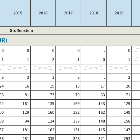
2015
2016
2017
2018
2019
Großenstein
UR
)
0
0
0
0
.
0
1
1
2
1
0
1
3
3
1
3
.
2
24
16
19
15
17
20
93
81
73
79
63
71
44
161
139
169
143
129
00
129
160
132
162
149
09
94
124
137
148
158
37
181
162
151
115
147
36
281
335
328
321
293