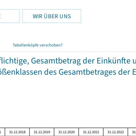
E
WIR ÜBER UNS
Tabellenköpfe verschoben?
chtige, Gesamtbetrag der Einkünfte 
ßenklassen des Gesamtbetrages der E
6
31.12.2018
31.12.2019
31.12.2020
31.12.2021
31.12.2022
31