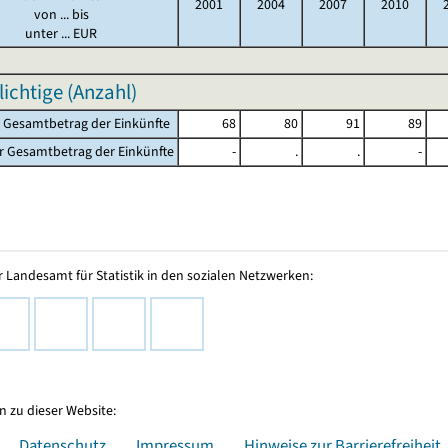
2001
2004
2007
2010
von ... bis
unter ... EUR
lichtige (Anzahl)
r Gesamtbetrag der Einkünfte
68
80
91
89
r Gesamtbetrag der Einkünfte
-
.
.
-
 Landesamt für Statistik in den sozialen Netzwerken:
 zu dieser Website:
Datenschutz
Impressum
Hinweise zur Barrierefreiheit