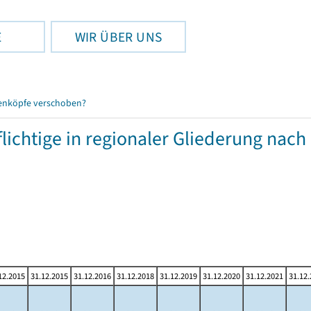
E
WIR ÜBER UNS
enköpfe verschoben?
chtige in regionaler Gliederung nach
12.2015
31.12.2015
31.12.2016
31.12.2018
31.12.2019
31.12.2020
31.12.2021
31.12