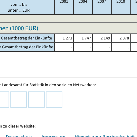
2001
2004
2007
2010
von ... bis
unter ... EUR
en (
1000 EUR
)
r Gesamtbetrag der Einkünfte
1 273
1 747
2 149
2 378
r Gesamtbetrag der Einkünfte
-
-
-
.
 Landesamt für Statistik in den sozialen Netzwerken:
 zu dieser Website:
Datenschutz
Impressum
Hinweise zur Barrierefreiheit