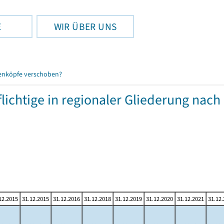
E
WIR ÜBER UNS
enköpfe verschoben?
chtige in regionaler Gliederung nach
12.2015
31.12.2015
31.12.2016
31.12.2018
31.12.2019
31.12.2020
31.12.2021
31.12