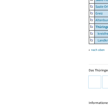
Saale-Or
Greiz
Altenbu
Thüring
kreisfre
Landkre
▴
nach oben
Das Thüringer
Informationen