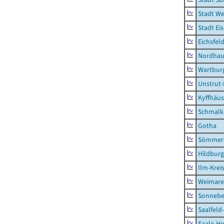
Stadt W
Stadt Ei
Eichsfel
Nordhau
Wartburg
Unstrut-
Kyffhäus
Schmalk
Gotha
Sömmer
Hildbur
Ilm-Krei
Weimare
Sonnebe
Saalfeld
Saale-Ho