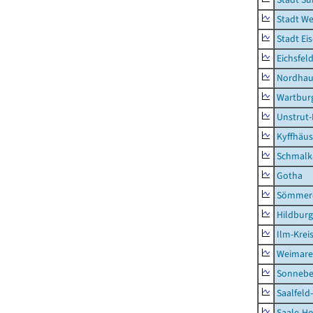
Stadt W
Stadt Ei
Eichsfel
Nordhau
Wartburg
Unstrut-
Kyffhäus
Schmalk
Gotha
Sömmer
Hildbur
Ilm-Krei
Weimare
Sonnebe
Saalfeld
Saale-Ho