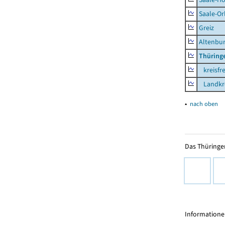
Saale-Or
Greiz
Altenbu
Thüring
kreisfre
Landkre
▴
nach oben
Das Thüringer
Informationen