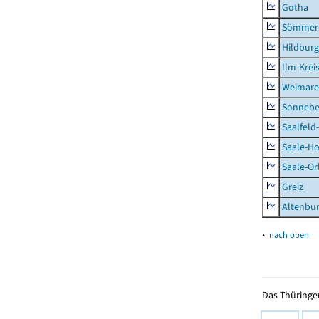
Gotha
Sömmer
Hildbur
Ilm-Krei
Weimare
Sonnebe
Saalfeld
Saale-Ho
Saale-Or
Greiz
Altenbu
▴
nach oben
Das Thüringer