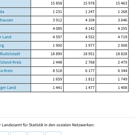
15 858
15 978
15 463
da
1 231
1 247
1 268
ghausen
3 912
4 104
3 646
s
4 085
4 142
4 255
r Land
4 597
4 552
4 719
rg
1 900
1 977
2 008
-Rudolstadt
18 890
18 951
18 828
lzland-Kreis
2 448
2 768
2 479
la-Kreis
8 518
6 177
6 344
1 659
1 812
1 749
rger Land
1 441
1 477
1 408
 Landesamt für Statistik in den sozialen Netzwerken: