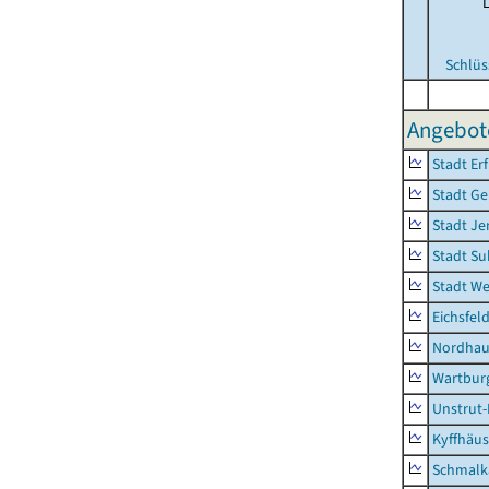
Schlüs
Angebote
Stadt Erf
Stadt Ge
Stadt Je
Stadt Su
Stadt W
Eichsfel
Nordhau
Wartburg
Unstrut-
Kyffhäus
Schmalk