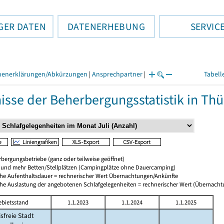
GER DATEN
DATENERHEBUNG
SERVIC
henerklärungen/Abkürzungen
|
Ansprechpartner
|
Tabell
isse der Beherbergungsstatistik in Th
bergungsbetriebe (ganz oder teilweise geöffnet)
0 und mehr Betten/Stellplätzen (Campingplätze ohne Dauercamping)
che Aufenthaltsdauer = rechnerischer Wert Übernachtungen/Ankünfte
che Auslastung der angebotenen Schlafgelegenheiten = rechnerischer Wert (Übernach
ebietsstand
1.1.2023
1.1.2024
1.1.2025
isfreie Stadt