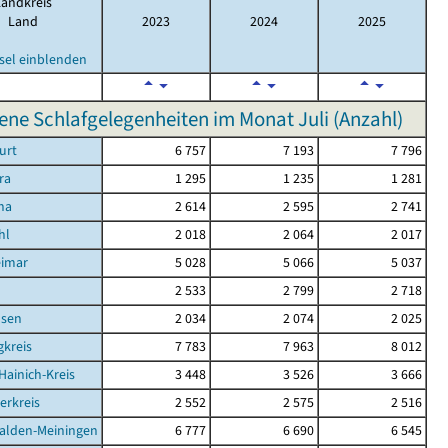
Landkreis
Land
2023
2024
2025
sel einblenden
ne Schlafgelegenheiten im Monat Juli (Anzahl)
urt
6 757
7 193
7 796
ra
1 295
1 235
1 281
na
2 614
2 595
2 741
hl
2 018
2 064
2 017
eimar
5 028
5 066
5 037
d
2 533
2 799
2 718
sen
2 034
2 074
2 025
kreis
7 783
7 963
8 012
Hainich-Kreis
3 448
3 526
3 666
erkreis
2 552
2 575
2 516
alden-Meiningen
6 777
6 690
6 545