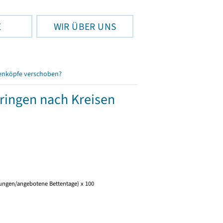
E
WIR ÜBER UNS
enköpfe verschoben?
üringen nach Kreisen
tungen/angebotene Bettentage) x 100