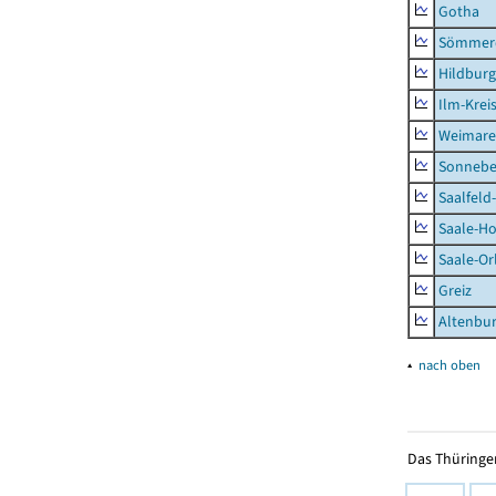
Gotha
Sömmer
Hildbur
Ilm-Krei
Weimare
Sonnebe
Saalfeld
Saale-Ho
Saale-Or
Greiz
Altenbu
▴
nach oben
Das Thüringer