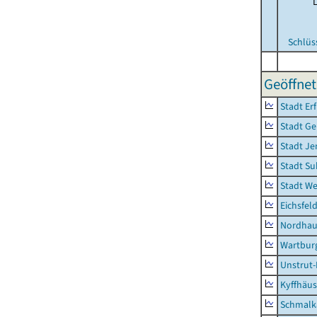
Schlüs
Geöffnet
Stadt Erf
Stadt Ge
Stadt Je
Stadt Su
Stadt W
Eichsfel
Nordhau
Wartburg
Unstrut-
Kyffhäus
Schmalk