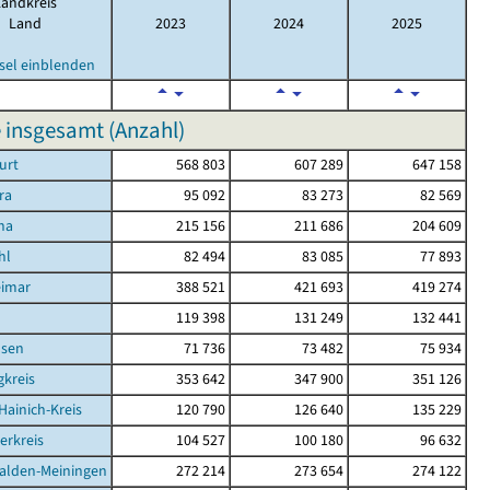
Landkreis
Land
2023
2024
2025
sel einblenden
 insgesamt (Anzahl)
urt
568 803
607 289
647 158
ra
95 092
83 273
82 569
na
215 156
211 686
204 609
hl
82 494
83 085
77 893
eimar
388 521
421 693
419 274
d
119 398
131 249
132 441
sen
71 736
73 482
75 934
kreis
353 642
347 900
351 126
Hainich-Kreis
120 790
126 640
135 229
erkreis
104 527
100 180
96 632
alden-Meiningen
272 214
273 654
274 122