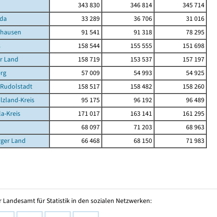
343 830
346 814
345 714
da
33 289
36 706
31 016
ghausen
91 541
91 318
78 295
s
158 544
155 555
151 698
r Land
158 719
153 537
157 197
rg
57 009
54 993
54 925
-Rudolstadt
158 517
158 482
158 260
lzland-Kreis
95 175
96 192
96 489
la-Kreis
171 017
163 141
161 295
68 097
71 203
68 963
rger Land
66 468
68 150
71 983
 Landesamt für Statistik in den sozialen Netzwerken: