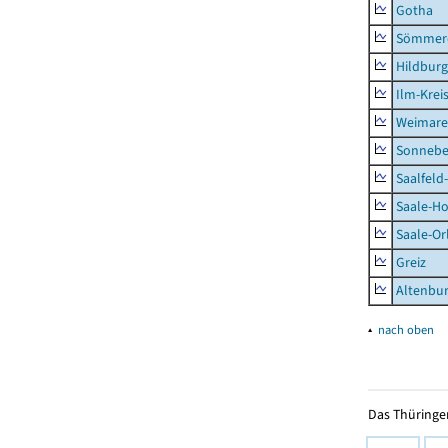
Gotha
Sömmer
Hildbur
Ilm-Krei
Weimare
Sonnebe
Saalfeld
Saale-Ho
Saale-Or
Greiz
Altenbu
▴
nach oben
Das Thüringer