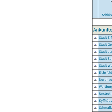
Schlüs
Ankünfte
Stadt Erf
Stadt Ge
Stadt Je
Stadt Su
Stadt W
Eichsfel
Nordhau
Wartburg
Unstrut-
Kyffhäus
Schmalk