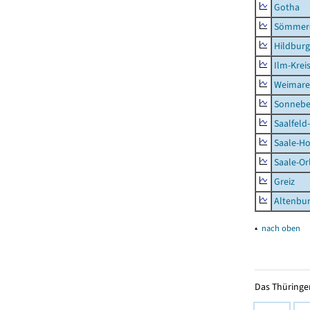
Gotha
Sömmer
Hildbur
Ilm-Krei
Weimare
Sonnebe
Saalfeld
Saale-Ho
Saale-Or
Greiz
Altenbu
▴
nach oben
Das Thüringer