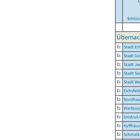
Schlüs
Übernac
Stadt Erf
Stadt Ge
Stadt Je
Stadt Su
Stadt W
Eichsfel
Nordhau
Wartburg
Unstrut-
Kyffhäus
Schmalk