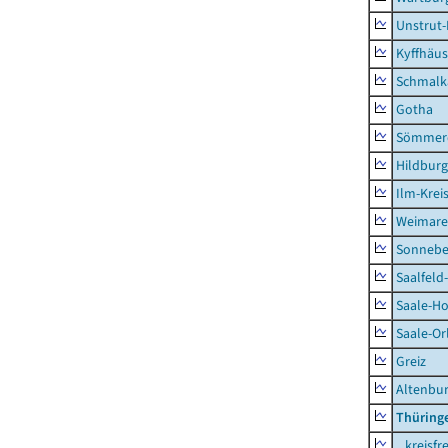
Unstrut-
Kyffhäus
Schmalk
Gotha
Sömmer
Hildbur
Ilm-Krei
Weimare
Sonnebe
Saalfeld
Saale-Ho
Saale-Or
Greiz
Altenbu
Thüring
kreisfre