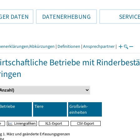
GER DATEN
DATENERHEBUNG
SERVIC
henerklärungen/Abkürzungen
|
Definitionen
|
Ansprechpartner
|
rtschaftliche Betriebe mit Rinderbest
ringen
Betriebe
Tiere
Großvieh-
einheiten
ag 1. März und geänderte Erfassungsgrenzen
lbt