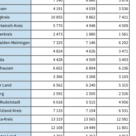
d
7 140
6 860
5 878
sen
4 191
4 039
3 536
kreis
10 855
9 862
7 421
Hainich-Kreis
5 770
4 948
4 509
erkreis
2 473
1 880
1 561
alden-Meiningen
7 325
7 146
6 202
4 824
4 626
3 471
da
4 428
4 509
3 403
ghausen
6 602
6 894
6 236
s
3 366
3 268
3 103
r Land
6 562
6 240
5 315
rg
2 592
2 505
2 526
-Rudolstadt
6 018
5 515
4 956
lzland-Kreis
7 133
7 154
6 531
la-Kreis
13 319
13 565
12 581
12 108
14 449
11 801