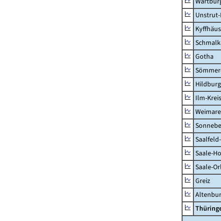
Wartburg
Unstrut-
Kyffhäus
Schmalk
Gotha
Sömmer
Hildbur
Ilm-Krei
Weimare
Sonnebe
Saalfeld
Saale-Ho
Saale-Or
Greiz
Altenbu
Thüring