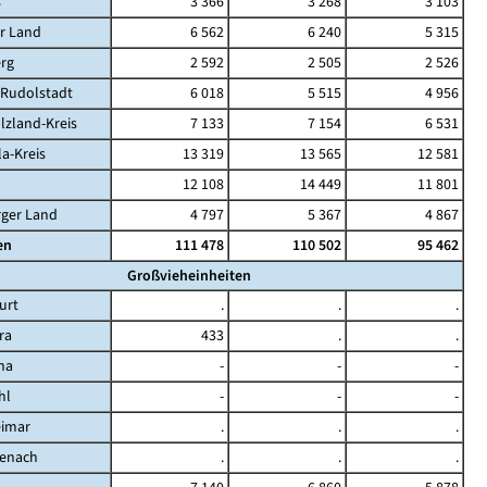
s
3 366
3 268
3 103
r Land
6 562
6 240
5 315
rg
2 592
2 505
2 526
-Rudolstadt
6 018
5 515
4 956
lzland-Kreis
7 133
7 154
6 531
la-Kreis
13 319
13 565
12 581
12 108
14 449
11 801
rger Land
4 797
5 367
4 867
en
111 478
110 502
95 462
Großvieheinheiten
urt
.
.
.
ra
433
.
.
na
-
-
-
hl
-
-
-
eimar
.
.
.
senach
.
.
.