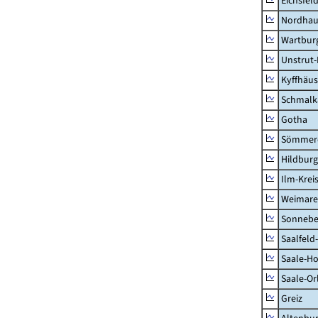
Eichsfel
Nordhau
Wartburg
Unstrut-
Kyffhäus
Schmalk
Gotha
Sömmer
Hildbur
Ilm-Krei
Weimare
Sonnebe
Saalfeld
Saale-Ho
Saale-Or
Greiz