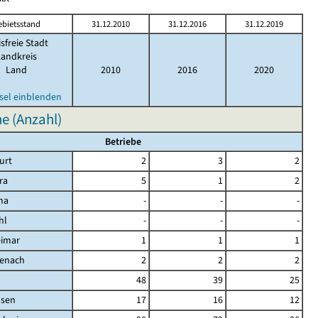
ebietsstand
31.12.2010
31.12.2016
31.12.2019
isfreie Stadt
Landkreis
Land
2010
2016
2020
sel einblenden
e (Anzahl)
Betriebe
urt
2
3
2
ra
5
1
2
na
-
-
-
hl
-
-
-
eimar
1
1
1
senach
2
2
2
d
48
39
25
sen
17
16
12