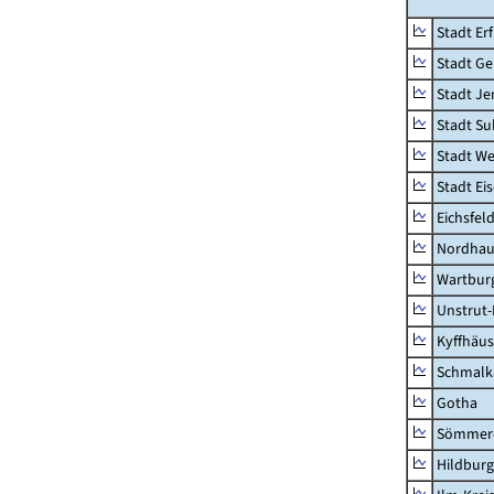
Stadt Erf
Stadt Ge
Stadt Je
Stadt Su
Stadt W
Stadt Ei
Eichsfel
Nordhau
Wartburg
Unstrut-
Kyffhäus
Schmalk
Gotha
Sömmer
Hildbur