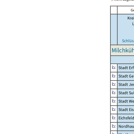
G
Kre
Schlüs
Milchküh
Stadt Erf
Stadt Ge
Stadt Je
Stadt Su
Stadt W
Stadt Ei
Eichsfel
Nordhau