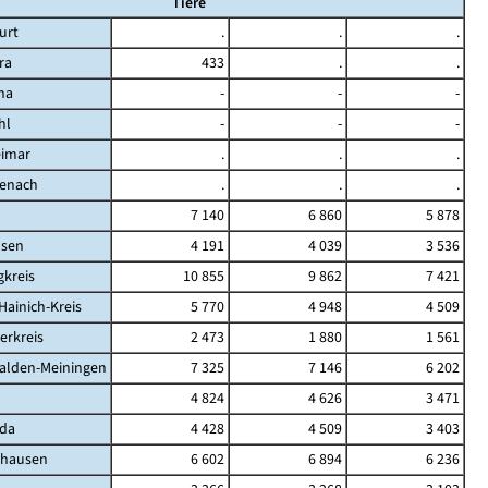
Tiere
urt
.
.
.
ra
433
.
.
na
-
-
-
hl
-
-
-
eimar
.
.
.
senach
.
.
.
d
7 140
6 860
5 878
sen
4 191
4 039
3 536
kreis
10 855
9 862
7 421
Hainich-Kreis
5 770
4 948
4 509
erkreis
2 473
1 880
1 561
alden-Meiningen
7 325
7 146
6 202
4 824
4 626
3 471
da
4 428
4 509
3 403
ghausen
6 602
6 894
6 236