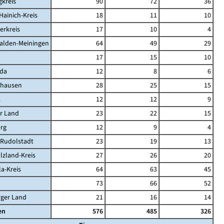
kreis
90
72
36
Hainich-Kreis
18
11
10
erkreis
17
10
4
alden-Meiningen
64
49
29
17
15
10
da
12
8
6
ghausen
28
25
15
s
12
12
9
r Land
23
22
15
rg
12
9
4
-Rudolstadt
23
19
13
lzland-Kreis
27
26
20
la-Kreis
64
63
45
73
66
52
rger Land
21
16
14
en
576
485
326