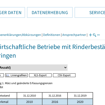
GER DATEN
DATENERHEBUNG
SERVIC
henerklärungen/Abkürzungen
|
Definitionen
|
Ansprechpartner
|
rtschaftliche Betriebe mit Rinderbest
ringen
ag 1. März und geänderte Erfassungsgrenzen
lbt
etsstand
31.12.2010
31.12.2016
31.12.2019
rkmal
2010
2016
2020