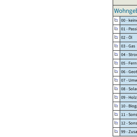
Wohngeb
00 - kei
01 - Pas
02 - Öl
03 - Gas
04 - Str
05 - Fer
06 - Geo
07 - Umw
08 - Sol
09 - Holz
10 - Biog
11 - Son
12 - Son
99 - Zu