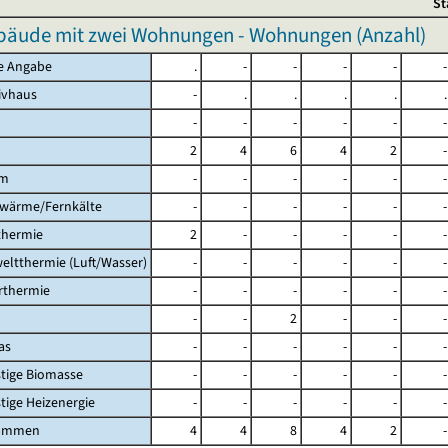
St
äude mit zwei Wohnungen - Wohnungen (Anzahl)
ne Angabe
.
-
-
-
-
-
sivhaus
-
.
.
.
.
.
-
-
-
-
-
-
2
4
6
4
2
-
om
-
-
-
-
-
-
nwärme/Fernkälte
-
-
-
-
-
-
thermie
2
-
-
-
-
-
eltthermie (Luft/Wasser)
-
-
-
-
-
-
arthermie
-
-
-
-
-
-
-
-
2
-
-
-
as
-
-
-
-
-
-
stige Biomasse
-
-
-
-
-
-
stige Heizenergie
-
-
-
-
-
-
sammen
4
4
8
4
2
-