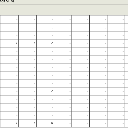
adt Suhl
-
-
-
-
-
-
-
.
.
.
.
.
.
.
-
-
-
-
-
-
-
2
2
2
-
-
-
-
-
-
-
-
-
-
-
-
-
-
-
-
-
-
-
-
-
-
-
-
-
-
-
-
-
-
-
-
-
-
-
-
-
-
-
-
-
2
-
-
-
-
-
-
-
-
-
-
-
-
-
-
-
-
-
-
-
-
-
-
-
-
-
2
2
4
-
-
-
-