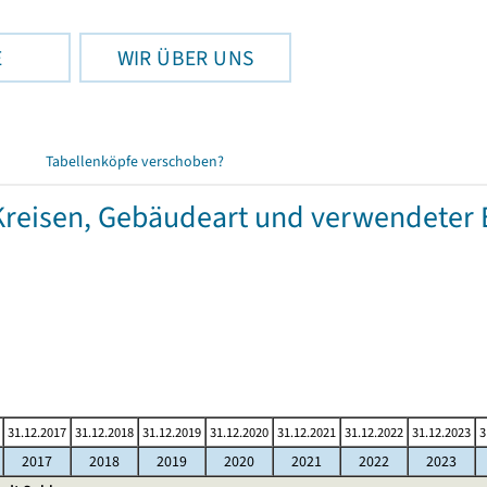
E
WIR ÜBER UNS
Tabellenköpfe verschoben?
eisen, Gebäudeart und verwendeter 
31.12.2017
31.12.2018
31.12.2019
31.12.2020
31.12.2021
31.12.2022
31.12.2023
3
2017
2018
2019
2020
2021
2022
2023