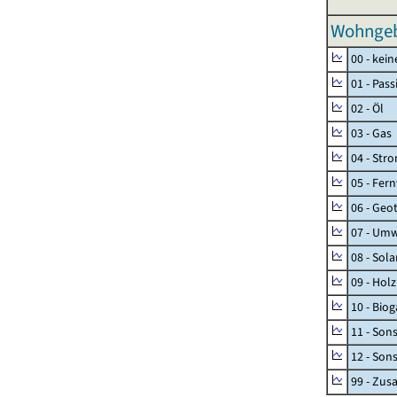
Wohngeb
00 - kei
01 - Pas
02 - Öl
03 - Gas
04 - Str
05 - Fer
06 - Geo
07 - Umw
08 - Sol
09 - Holz
10 - Biog
11 - Son
12 - Son
99 - Zu