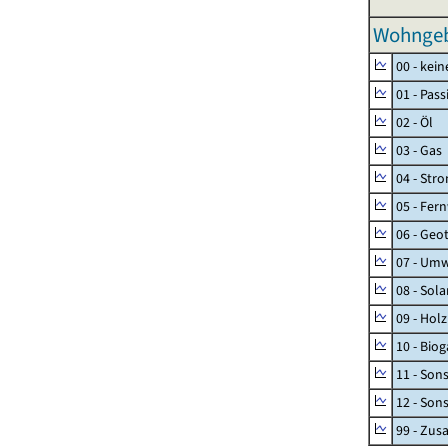
Wohngeb
00 - kei
01 - Pas
02 - Öl
03 - Gas
04 - Str
05 - Fer
06 - Geo
07 - Umw
08 - Sol
09 - Holz
10 - Biog
11 - Son
12 - Son
99 - Zu