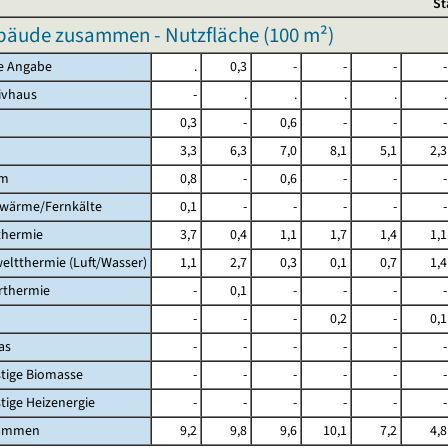
St
äude zusammen - Nutzfläche (
100 m²
)
ne Angabe
.
0,3
-
-
-
-
sivhaus
-
.
.
.
.
.
0,3
-
0,6
-
-
-
3,3
6,3
7,0
8,1
5,1
2,3
om
0,8
-
0,6
-
-
-
nwärme/Fernkälte
0,1
-
-
-
-
-
thermie
3,7
0,4
1,1
1,7
1,4
1,1
eltthermie (Luft/Wasser)
1,1
2,7
0,3
0,1
0,7
1,4
arthermie
-
0,1
-
-
-
-
-
-
-
0,2
-
0,1
as
-
-
-
-
-
-
stige Biomasse
-
-
-
-
-
-
stige Heizenergie
-
-
-
-
-
-
sammen
9,2
9,8
9,6
10,1
7,2
4,8