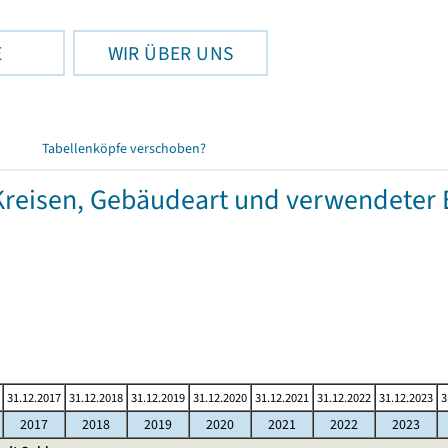
E
WIR ÜBER UNS
Tabellenköpfe verschoben?
eisen, Gebäudeart und verwendeter 
31.12.2017
31.12.2018
31.12.2019
31.12.2020
31.12.2021
31.12.2022
31.12.2023
3
2017
2018
2019
2020
2021
2022
2023