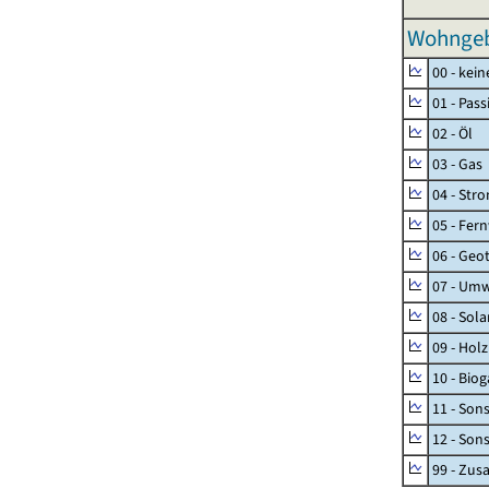
Wohngeb
00 - kei
01 - Pas
02 - Öl
03 - Gas
04 - Str
05 - Fer
06 - Geo
07 - Umw
08 - Sol
09 - Holz
10 - Biog
11 - Son
12 - Son
99 - Zu