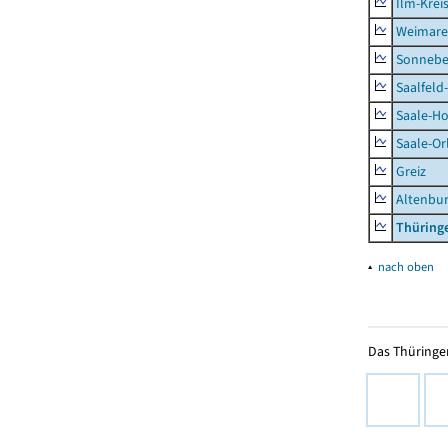
Ilm-Krei
Weimare
Sonnebe
Saalfeld
Saale-Ho
Saale-Or
Greiz
Altenbu
Thüring
▴
nach oben
Das Thüringer