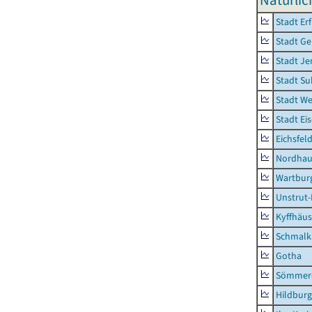
Natürlic
Stadt Erf
Stadt Ge
Stadt Je
Stadt Su
Stadt W
Stadt Ei
Eichsfel
Nordhau
Wartburg
Unstrut-
Kyffhäus
Schmalk
Gotha
Sömmer
Hildbur