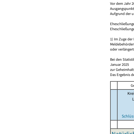
Vor dem Jahr 2
Ausgangspunkt f
Aufgrund der u
Eheschließungen
Eheschließunge
1) Im Zuge de
Meldebehörde
oder verlängert
Bei den Statis
Januar 2025
zur Geheimhalt
Das Ergebnis d
G
Kre
Schlüs