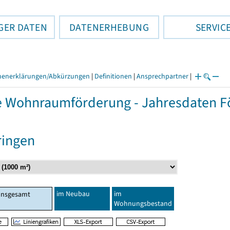
GER DATEN
DATENERHEBUNG
SERVIC
henerklärungen/Abkürzungen
|
Definitionen
|
Ansprechpartner
|
e Wohnraumförderung - Jahresdaten Fö
ringen
im Neubau
im
Insgesamt
Wohnungsbestand