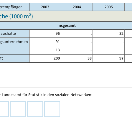
erempfänger
2003
2004
2005
he (
1000 m²
)
Insgesamt
Haushalte
96
.
32
gsunternehmen
91
.
.
13
-
.
mt
200
38
97
 Landesamt für Statistik in den sozialen Netzwerken: