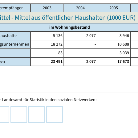
erempfänger
2003
2004
2005
ttel - Mittel aus öffentlichen Haushalten (
1000 EUR
)
im Wohnungsbestand
Haushalte
5 136
2 077
3 946
gsunternehmen
18 272
-
10 688
83
-
3 039
en
23 491
2 077
17 673
 Landesamt für Statistik in den sozialen Netzwerken: