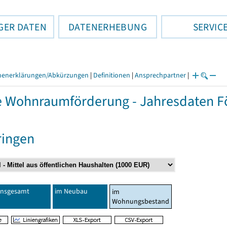
GER DATEN
DATENERHEBUNG
SERVIC
henerklärungen/Abkürzungen
|
Definitionen
|
Ansprechpartner
|
e Wohnraumförderung - Jahresdaten Fö
ringen
Insgesamt
im Neubau
im
Wohnungsbestand