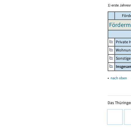
1) erste Jahresr
Förd
Fördermi
Private 
Wohnun
Sonstige
Insgesa
▴
nach oben
Das Thüringer