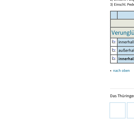
3) Einschl. Ped
Verunglü
innerhal
außerhal
innerhal
▴
nach oben
Das Thüringer