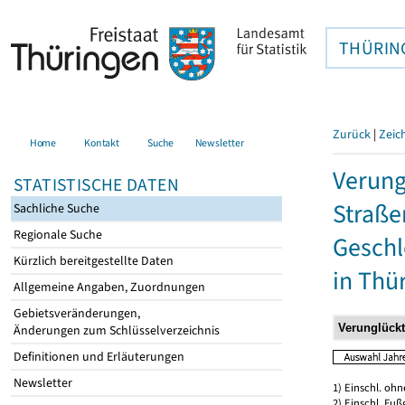
THÜRIN
Zurück
|
Zeic
Home
Kontakt
Suche
Newsletter
Verung
STATISTISCHE DATEN
Straße
Sachliche Suche
Regionale Suche
Geschl
Kürzlich bereitgestellte Daten
in Thü
Allgemeine Angaben, Zuordnungen
Gebietsveränderungen,
Änderungen zum Schlüsselverzeichnis
Definitionen und Erläuterungen
Newsletter
1) Einschl. oh
2) Einschl. Fuß