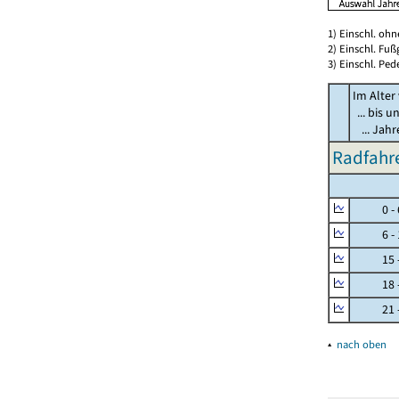
1) Einschl. oh
2) Einschl. Fuß
3) Einschl. Ped
Im Alter
... bis u
... Jah
Radfahre
0 - 
6 - 
15 - 
18 - 
21 - 
▴
nach oben