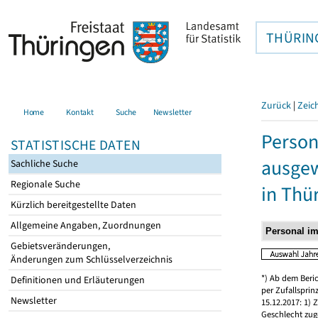
THÜRIN
Zurück
|
Zeic
Home
Kontakt
Suche
Newsletter
Person
STATISTISCHE DATEN
ausgew
Sachliche Suche
Regionale Suche
in Thü
Kürzlich bereitgestellte Daten
Allgemeine Angaben, Zuordnungen
Gebietsveränderungen,
Änderungen zum Schlüsselverzeichnis
*) Ab dem Beri
Definitionen und Erläuterungen
per Zufallspri
Newsletter
15.12.2017: 1)
Geschlecht zug