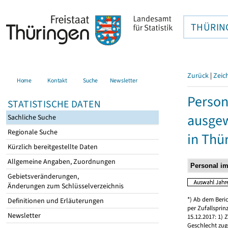
THÜRIN
Zurück
|
Zeic
Home
Kontakt
Suche
Newsletter
Person
STATISTISCHE DATEN
ausgew
Sachliche Suche
Regionale Suche
in Thü
Kürzlich bereitgestellte Daten
Allgemeine Angaben, Zuordnungen
Gebietsveränderungen,
Änderungen zum Schlüsselverzeichnis
*) Ab dem Beri
Definitionen und Erläuterungen
per Zufallspri
Newsletter
15.12.2017: 1)
Geschlecht zug