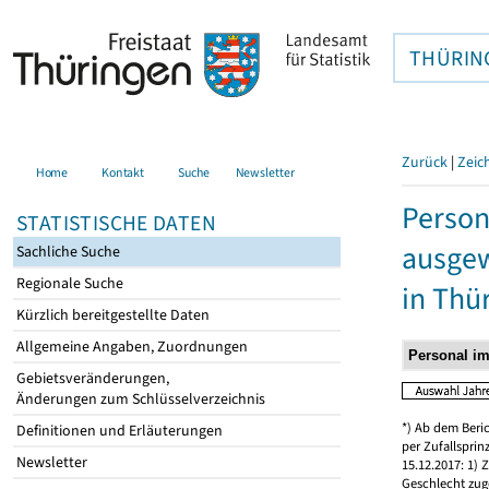
THÜRIN
Zurück
|
Zeic
Home
Kontakt
Suche
Newsletter
Person
STATISTISCHE DATEN
ausgew
Sachliche Suche
Regionale Suche
in Thü
Kürzlich bereitgestellte Daten
Allgemeine Angaben, Zuordnungen
Gebietsveränderungen,
Änderungen zum Schlüsselverzeichnis
*) Ab dem Beri
Definitionen und Erläuterungen
per Zufallspri
Newsletter
15.12.2017: 1)
Geschlecht zug