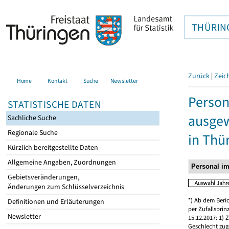
THÜRIN
Zurück
|
Zeic
Home
Kontakt
Suche
Newsletter
Person
STATISTISCHE DATEN
ausgew
Sachliche Suche
Regionale Suche
in Thü
Kürzlich bereitgestellte Daten
Allgemeine Angaben, Zuordnungen
Gebietsveränderungen,
Änderungen zum Schlüsselverzeichnis
*) Ab dem Beri
Definitionen und Erläuterungen
per Zufallspri
Newsletter
15.12.2017: 1)
Geschlecht zug