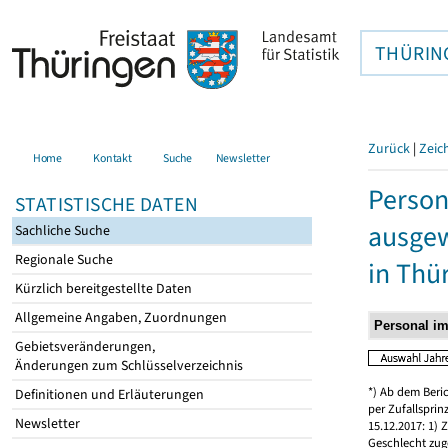
THÜRIN
Zurück
|
Zeic
Home
Kontakt
Suche
Newsletter
Person
STATISTISCHE DATEN
ausgew
Sachliche Suche
Regionale Suche
in Thü
Kürzlich bereitgestellte Daten
Allgemeine Angaben, Zuordnungen
Gebietsveränderungen,
Änderungen zum Schlüsselverzeichnis
*) Ab dem Beri
Definitionen und Erläuterungen
per Zufallspri
Newsletter
15.12.2017: 1)
Geschlecht zug