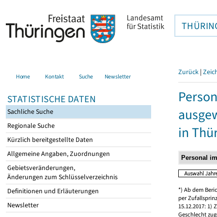
THÜRIN
Zurück
|
Zeic
Home
Kontakt
Suche
Newsletter
Person
STATISTISCHE DATEN
ausgew
Sachliche Suche
Regionale Suche
in Thü
Kürzlich bereitgestellte Daten
Allgemeine Angaben, Zuordnungen
Gebietsveränderungen,
Änderungen zum Schlüsselverzeichnis
*) Ab dem Beri
Definitionen und Erläuterungen
per Zufallspri
Newsletter
15.12.2017: 1)
Geschlecht zug