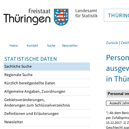
THÜRIN
Zurück
|
Zeic
Home
Kontakt
Suche
Newsletter
Person
STATISTISCHE DATEN
ausgew
Sachliche Suche
Regionale Suche
in Thü
Kürzlich bereitgestellte Daten
Allgemeine Angaben, Zuordnungen
Gebietsveränderungen,
Änderungen zum Schlüsselverzeichnis
*) Ab dem Beri
Definitionen und Erläuterungen
per Zufallspri
Newsletter
15.12.2017: 1)
Geschlecht zug