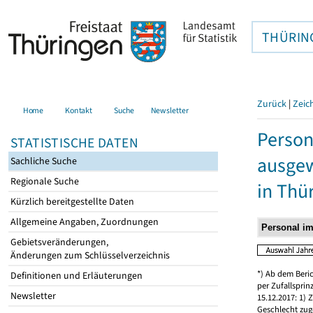
THÜRIN
Zurück
|
Zeic
Home
Kontakt
Suche
Newsletter
Person
STATISTISCHE DATEN
ausgew
Sachliche Suche
Regionale Suche
in Thü
Kürzlich bereitgestellte Daten
Allgemeine Angaben, Zuordnungen
Gebietsveränderungen,
Änderungen zum Schlüsselverzeichnis
*) Ab dem Beri
Definitionen und Erläuterungen
per Zufallspri
Newsletter
15.12.2017: 1)
Geschlecht zug