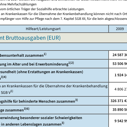
 ohne Mehrfachzählungen
vom örtlichen Träger der Sozialhilfe erbrachte Leistungen.
n an Krankenkassen für die Übernahme der Krankenbehandlung können nicht nach Or
mpfänger von Hilfe zur Pflege nach dem 7. Kapitel SGB XII, für die kein abgeschlossene
Hilfeart/Leistungsart
2009
mt Bruttoausgaben (EUR)
1)
24 587 3
ebensunterhalt zusammen
1)2)
53 506 9
ung im Alter und bei Erwerbsminderung
Gesundheit (ohne Erstattungen an Krankenkassen)
1 924 1
3)4)
n
n an Krankenkassen für die Übernahme der Krankenbehandlung
4 806 2
5)
 SGB V
3)
326 371 4
ngshilfe für behinderte Menschen zusammen
3)6)
35 890 5
flege zusammen
Überwindung besonderer sozialer Schwierigkeiten
9 542 9
3)
in anderen Lebenslagen zusammen