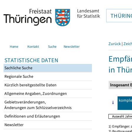
THÜRIN
Zurück
|
Zeic
Home
Kontakt
Suche
Newsletter
Empfän
STATISTISCHE DATEN
in Thü
Sachliche Suche
Regionale Suche
Kürzlich bereitgestellte Daten
Allgemeine Angaben, Zuordnungen
komple
Gebietsveränderungen,
Änderungen zum Schlüsselverzeichnis
Definitionen und Erläuterungen
Newsletter
1) Empfänger: 
2) Bruttoausga