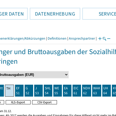
GER DATEN
DATENERHEBUNG
SERVIC
henerklärungen/Abkürzungen
|
Definitionen
|
Ansprechpartner
|
ger und Bruttoausgaben der Sozialhilf
ringen
tt
EF
G
J
SHL
WE
EA
EIC
NDH
WAK
UH
K
TH
51
52
53
54
55
56
61
62
63
64
6
am 31.12.
ben: Ab 2017 werden die Ausgaben und Einnahmen für diese Hilfeart nicht mehr im Rah