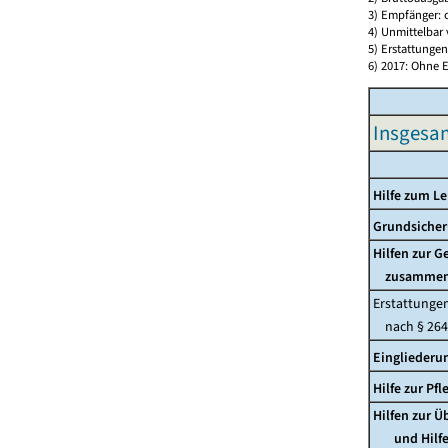
3) Empfänger:
4) Unmittelbar 
5) Erstattunge
6) 2017: Ohne E
Insgesa
Hilfe zum L
Grundsicher
Hilfen zur 
zusamme
Erstattunge
nach § 264
Eingliederu
Hilfe zur P
Hilfen zur 
und Hilfe 