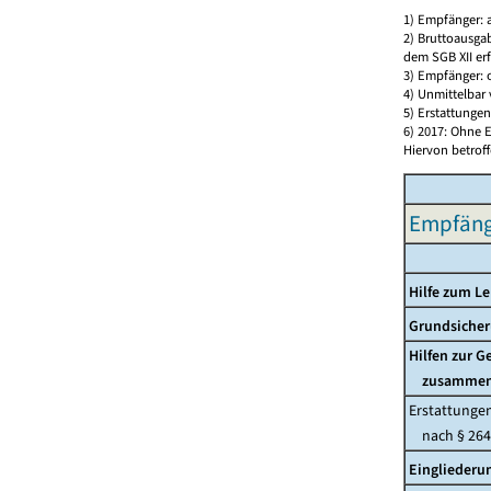
1) Empfänger: 
2) Bruttoausga
dem SGB XII erf
3) Empfänger:
4) Unmittelbar 
5) Erstattunge
6) 2017: Ohne E
Hiervon betrof
Empfänge
Hilfe zum L
Grundsicher
Hilfen zur 
zusamme
Erstattunge
nach § 264
Eingliederu