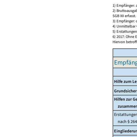
1) Empfänger: 
2) Bruttoausga
SGB XII erfasst.
3) Empfänger:
4) Unmittelbar 
5) Erstattunge
6) 2017: Ohne E
Hiervon betrof
Empfänge
Hilfe zum L
Grundsicher
Hilfen zur 
zusamme
Erstattunge
nach § 264
Eingliederu