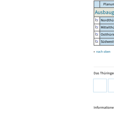
Planun
Ausbaug
Nordthü
Mittelth
Ostthür
Südwest
▴
nach oben
Das Thüringer
Informationen