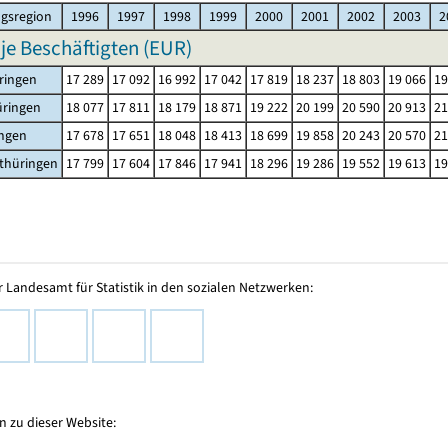
gsregion
1996
1997
1998
1999
2000
2001
2002
2003
2
 je Beschäftigten (EUR)
ringen
17 289
17 092
16 992
17 042
17 819
18 237
18 803
19 066
19
üringen
18 077
17 811
18 179
18 871
19 222
20 199
20 590
20 913
21
ingen
17 678
17 651
18 048
18 413
18 699
19 858
20 243
20 570
21
thüringen
17 799
17 604
17 846
17 941
18 296
19 286
19 552
19 613
19
 Landesamt für Statistik in den sozialen Netzwerken:
 zu dieser Website: