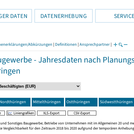
GER DATEN
DATENERHEBUNG
SERVIC
henerklärungen/Abkürzungen
|
Definitionen
|
Ansprechpartner
|
gewerbe - Jahresdaten nach Planungs
ringen
Nordthüringen
Mittelthüringen
Ostthüringen
Südwestthüringen
n und Sonstiges Baugewerbe; Betriebe von Unternehmen mit im Allgemeinen 20 und me
te Vergleichbarkeit für den Zeitraum 2018 bis 2020 aufgrund der temporären Anhebung