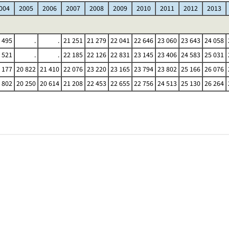
004
2005
2006
2007
2008
2009
2010
2011
2012
2013
 495
.
.
21 251
21 279
22 041
22 646
23 060
23 643
24 058
 521
.
.
22 185
22 126
22 831
23 145
23 406
24 583
25 031
 177
20 822
21 410
22 076
23 220
23 165
23 794
23 802
25 166
26 076
 802
20 250
20 614
21 208
22 453
22 655
22 756
24 513
25 130
26 264