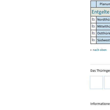
Planun
Entgelte
Nordthü
Mittelth
Ostthür
Südwest
▴
nach oben
Das Thüringer
Informationen