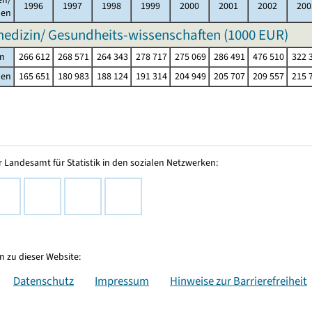
1996
1997
1998
1999
2000
2001
2002
200
men
dizin/ Gesundheits-wissenschaften (
1000 EUR
)
n
266 612
268 571
264 343
278 717
275 069
286 491
476 510
322 
men
165 651
180 983
188 124
191 314
204 949
205 707
209 557
215 
 Landesamt für Statistik in den sozialen Netzwerken:
 zu dieser Website:
Datenschutz
Impressum
Hinweise zur Barrierefreiheit