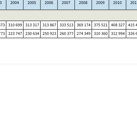
3
2004
2005
2006
2007
2008
2009
2010
201
373
310 699
313 317
313 867
333 513
369 174
375 521
408 327
415 
773
223 747
230 634
250 923
260 377
274 349
310 360
312 994
326 