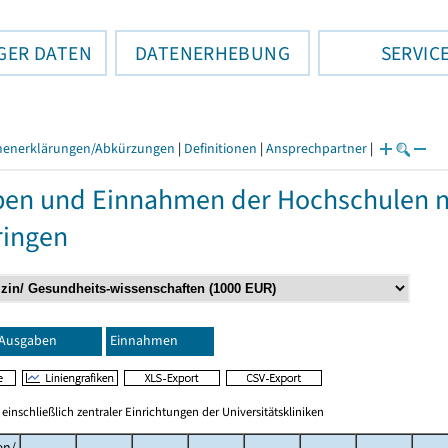
GER DATEN
DATENERHEBUNG
SERVIC
henerklärungen/Abkürzungen
|
Definitionen
|
Ansprechpartner
|
en und Einnahmen der Hochschulen 
ringen
Ausgaben
Einnahmen
nschließlich zentraler Einrichtungen der Universitätskliniken
en/