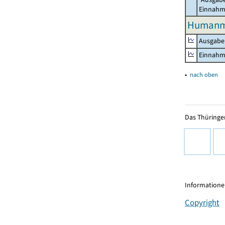
Einnah
Humanme
Ausgabe
Einnah
▴
nach oben
Das Thüringer
Informationen
Copyright