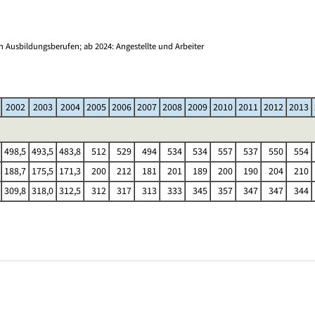
)
 Ausbildungsberufen; ab 2024: Angestellte und Arbeiter
2002
2003
2004
2005
2006
2007
2008
2009
2010
2011
2012
2013
498,5
493,5
483,8
512
529
494
534
534
557
537
550
554
188,7
175,5
171,3
200
212
181
201
189
200
190
204
210
309,8
318,0
312,5
312
317
313
333
345
357
347
347
344