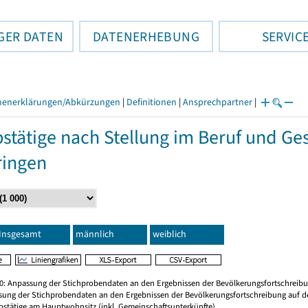
GER DATEN
DATENERHEBUNG
SERVIC
henerklärungen/Abkürzungen
|
Definitionen
|
Ansprechpartner
|
stätige nach Stellung im Beruf und Ge
ringen
Insgesamt
männlich
weiblich
20: Anpassung der Stichprobendaten an den Ergebnissen der Bevölkerungsfortschreibu
sung der Stichprobendaten an den Ergebnissen der Bevölkerungsfortschreibung auf d
rbstätige am Hauptwohnsitz (inkl. Gemeinschaftsunterkünfte)