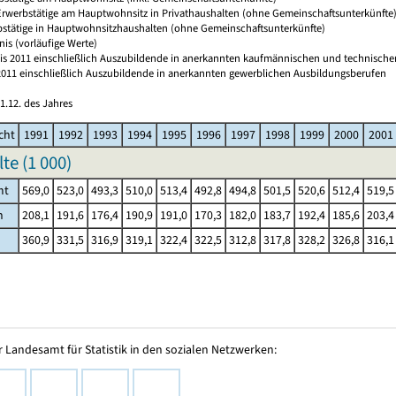
 Erwerbstätige am Hauptwohnsitz in Privathaushalten (ohne Gemeinschaftsunterkünfte
bstätige in Hauptwohnsitzhaushalten (ohne Gemeinschaftsunterkünfte)
nis (vorläufige Werte)
 bis 2011 einschließlich Auszubildende in anerkannten kaufmännischen und technischen
s 2011 einschließlich Auszubildende in anerkannten gewerblichen Ausbildungsberufen
1.12. des Jahres
cht
1991
1992
1993
1994
1995
1996
1997
1998
1999
2000
2001
te (
1 000
)
mt
569,0
523,0
493,3
510,0
513,4
492,8
494,8
501,5
520,6
512,4
519,5
h
208,1
191,6
176,4
190,9
191,0
170,3
182,0
183,7
192,4
185,6
203,4
360,9
331,5
316,9
319,1
322,4
322,5
312,8
317,8
328,2
326,8
316,1
 Landesamt für Statistik in den sozialen Netzwerken: