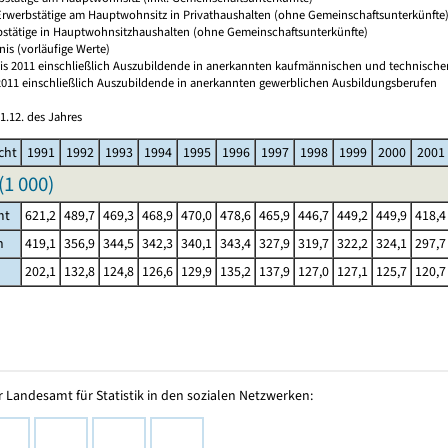
 Erwerbstätige am Hauptwohnsitz in Privathaushalten (ohne Gemeinschaftsunterkünfte
bstätige in Hauptwohnsitzhaushalten (ohne Gemeinschaftsunterkünfte)
nis (vorläufige Werte)
 bis 2011 einschließlich Auszubildende in anerkannten kaufmännischen und technischen
s 2011 einschließlich Auszubildende in anerkannten gewerblichen Ausbildungsberufen
1.12. des Jahres
cht
1991
1992
1993
1994
1995
1996
1997
1998
1999
2000
2001
(
1 000
)
mt
621,2
489,7
469,3
468,9
470,0
478,6
465,9
446,7
449,2
449,9
418,4
h
419,1
356,9
344,5
342,3
340,1
343,4
327,9
319,7
322,2
324,1
297,7
202,1
132,8
124,8
126,6
129,9
135,2
137,9
127,0
127,1
125,7
120,7
 Landesamt für Statistik in den sozialen Netzwerken: