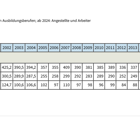
)
 Ausbildungsberufen; ab 2024: Angestellte und Arbeiter
2002
2003
2004
2005
2006
2007
2008
2009
2010
2011
2012
2013
425,2
390,5
394,2
357
355
409
390
381
385
389
336
337
300,5
289,9
287,5
255
258
299
292
283
289
290
252
249
124,7
100,6
106,6
102
97
110
97
98
96
99
84
88