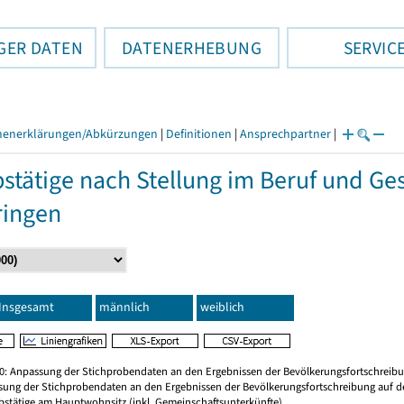
GER DATEN
DATENERHEBUNG
SERVIC
henerklärungen/Abkürzungen
|
Definitionen
|
Ansprechpartner
|
stätige nach Stellung im Beruf und Ge
ringen
Insgesamt
männlich
weiblich
20: Anpassung der Stichprobendaten an den Ergebnissen der Bevölkerungsfortschreibu
sung der Stichprobendaten an den Ergebnissen der Bevölkerungsfortschreibung auf d
rbstätige am Hauptwohnsitz (inkl. Gemeinschaftsunterkünfte)