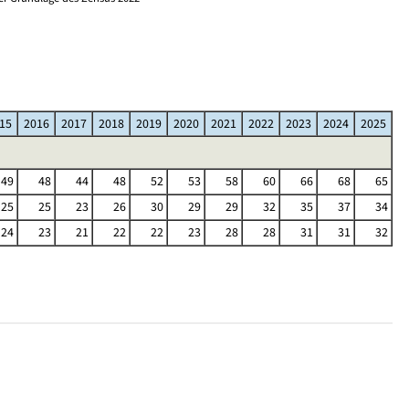
)
15
2016
2017
2018
2019
2020
2021
2022
2023
2024
2025
49
48
44
48
52
53
58
60
66
68
65
25
25
23
26
30
29
29
32
35
37
34
24
23
21
22
22
23
28
28
31
31
32