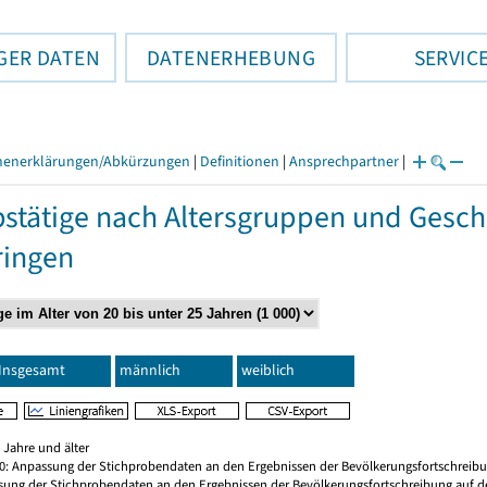
GER DATEN
DATENERHEBUNG
SERVIC
henerklärungen/Abkürzungen
|
Definitionen
|
Ansprechpartner
|
stätige nach Altersgruppen und Gesch
ringen
Insgesamt
männlich
weiblich
 Jahre und älter
20: Anpassung der Stichprobendaten an den Ergebnissen der Bevölkerungsfortschreibu
sung der Stichprobendaten an den Ergebnissen der Bevölkerungsfortschreibung auf d