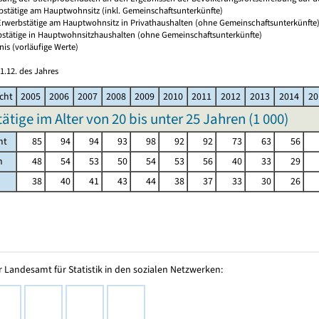
rbstätige am Hauptwohnsitz (inkl. Gemeinschaftsunterkünfte)
 Erwerbstätige am Hauptwohnsitz in Privathaushalten (ohne Gemeinschaftsunterkünfte
bstätige in Hauptwohnsitzhaushalten (ohne Gemeinschaftsunterkünfte)
nis (vorläufige Werte)
1.12. des Jahres
cht
2005
2006
2007
2008
2009
2010
2011
2012
2013
2014
20
ätige im Alter von 20 bis unter 25 Jahren (
1 000
)
mt
85
94
94
93
98
92
92
73
63
56
h
48
54
53
50
54
53
56
40
33
29
38
40
41
43
44
38
37
33
30
26
 Landesamt für Statistik in den sozialen Netzwerken: