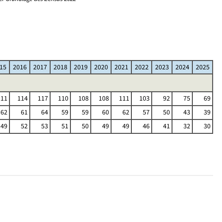
)
15
2016
2017
2018
2019
2020
2021
2022
2023
2024
2025
111
114
117
110
108
108
111
103
92
75
69
62
61
64
59
59
60
62
57
50
43
39
49
52
53
51
50
49
49
46
41
32
30