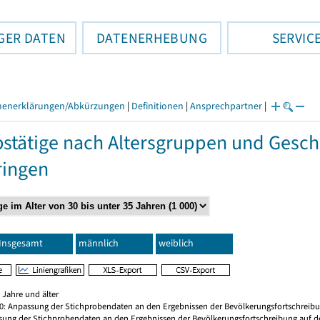
GER DATEN
DATENERHEBUNG
SERVIC
henerklärungen/Abkürzungen
|
Definitionen
|
Ansprechpartner
|
stätige nach Altersgruppen und Gesch
ringen
Insgesamt
männlich
weiblich
 Jahre und älter
20: Anpassung der Stichprobendaten an den Ergebnissen der Bevölkerungsfortschreibu
sung der Stichprobendaten an den Ergebnissen der Bevölkerungsfortschreibung auf d