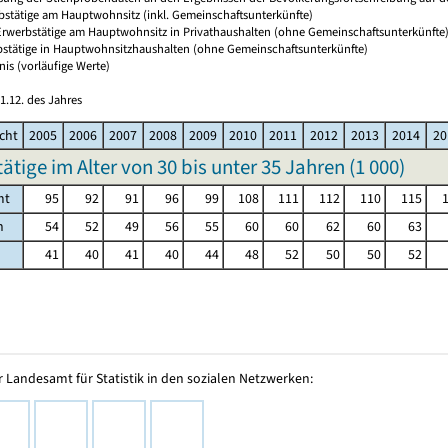
rbstätige am Hauptwohnsitz (inkl. Gemeinschaftsunterkünfte)
 Erwerbstätige am Hauptwohnsitz in Privathaushalten (ohne Gemeinschaftsunterkünfte
bstätige in Hauptwohnsitzhaushalten (ohne Gemeinschaftsunterkünfte)
nis (vorläufige Werte)
1.12. des Jahres
cht
2005
2006
2007
2008
2009
2010
2011
2012
2013
2014
20
ätige im Alter von 30 bis unter 35 Jahren (
1 000
)
mt
95
92
91
96
99
108
111
112
110
115
h
54
52
49
56
55
60
60
62
60
63
41
40
41
40
44
48
52
50
50
52
 Landesamt für Statistik in den sozialen Netzwerken: