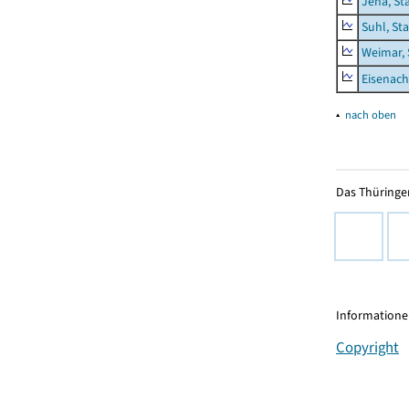
Jena, St
Suhl, St
Weimar, 
Eisenach
▴
nach oben
Das Thüringer
Informationen
Copyright