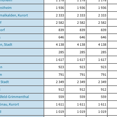
undheim
1 178
1 178
1 178
estheim
1 936
1 936
1 936
malkalden, Kurort
2 333
2 333
2 333
f
2 582
2 582
2 582
orf
839
839
839
s
646
646
646
n, Stadt
4 138
4 138
4 138
285
285
285
1 617
1 617
1 617
nn
923
923
923
im
791
791
791
 Stadt
2 349
2 349
2 349
z
912
912
912
feld-Grimmenthal
559
559
559
önau, Kurort
1 611
1 611
1 611
d
1 019
1 019
1 019