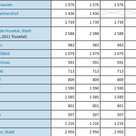
shausen
1 576
1 576
1 576
Helmershof
1 436
1 436
1 739
1 739
1 739
de-Trusetal, Stadt
2 588
2 588
2 588
1.2011 Trusetal)
tz
983
983
983
ßfeld
1 079
1 079
1 079
hönau
591
591
591
id
713
713
713
f
809
809
809
f
1 590
1 590
1 590
1 585
1 585
1 585
801
801
801
h
507
507
507
1 216
1 216
1 216
n, Stadt
2 950
2 950
2 950