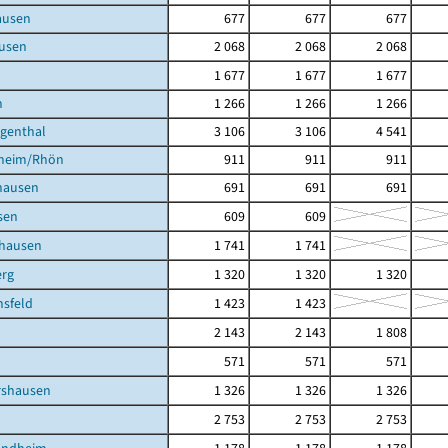
ausen
677
677
677
usen
2 068
2 068
2 068
1 677
1 677
1 677
h
1 266
1 266
1 266
igenthal
3 106
3 106
4 541
heim/Rhön
911
911
911
hausen
691
691
691
sen
609
609
hausen
1 741
1 741
rg
1 320
1 320
1 320
sfeld
1 423
1 423
2 143
2 143
1 808
571
571
571
shausen
1 326
1 326
1 326
2 753
2 753
2 753