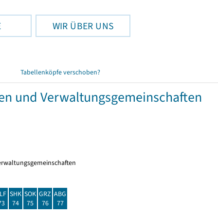
E
WIR ÜBER UNS
Tabellenköpfe verschoben?
den und Verwaltungsgemeinschaften
erwaltungsgemeinschaften
LF
SHK
SOK
GRZ
ABG
73
74
75
76
77