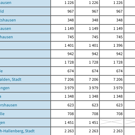
hausen
1 226
1 226
1 226
ld
967
967
967
tshausen
348
348
348
hausen
1 149
1 149
1 149
nhausen
745
745
745
1 401
1 401
1 396
942
942
942
1 728
1 728
1 728
de
674
674
674
lden, Stadt
7 206
7 206
7 206
ungen
3 979
3 979
3 979
a
1 348
1 348
1 348
ershausen
623
623
623
lle
708
708
708
gen
1 451
1 451
h-Hallenberg, Stadt
2 263
2 263
2 263