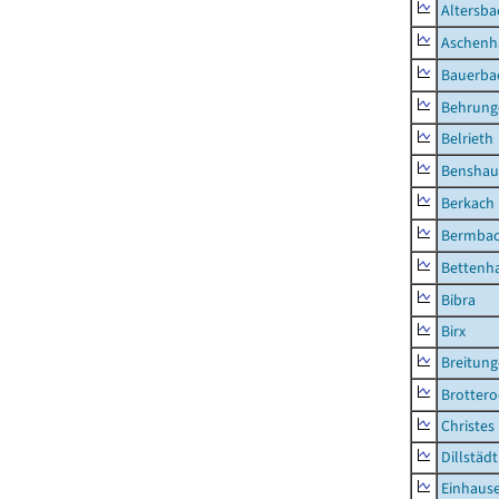
Altersba
Aschenh
Bauerba
Behrung
Belrieth
Benshau
Berkach
Bermba
Bettenh
Bibra
Birx
Breitun
Brottero
Christes
Dillstädt
Einhaus