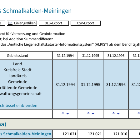
s Schmalkalden-Meiningen
amt für Vermessung und Geoinformation
t; bei Addition Summendifferenz
 das „Amtliche Liegenschaftskataster-Informationssystem“ (ALKIS®) ab dem Berichtsjah
Gebietsstand
31.12.1994
31.12.1995
31.12.1996
31.1
Land
Kreisfreie Stadt
Landkreis
Gemeinde
31.12.1994
31.12.1995
31.12.1996
31.1
rfüllende Gemeinde
waltungsgemeinschaft
chlüssel einblenden
ha)
is Schmalkalden-Meiningen
121 021
121 021
121 016
1