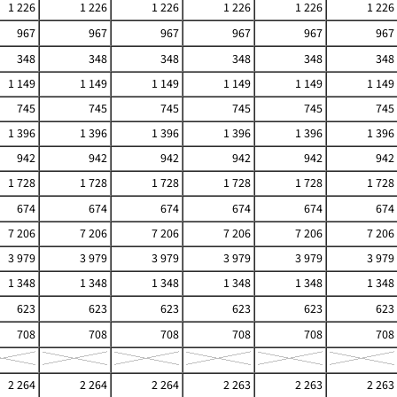
1 226
1 226
1 226
1 226
1 226
1 226
967
967
967
967
967
967
348
348
348
348
348
348
1 149
1 149
1 149
1 149
1 149
1 149
745
745
745
745
745
745
1 396
1 396
1 396
1 396
1 396
1 396
942
942
942
942
942
942
1 728
1 728
1 728
1 728
1 728
1 728
674
674
674
674
674
674
7 206
7 206
7 206
7 206
7 206
7 206
3 979
3 979
3 979
3 979
3 979
3 979
1 348
1 348
1 348
1 348
1 348
1 348
623
623
623
623
623
623
708
708
708
708
708
708
2 264
2 264
2 264
2 263
2 263
2 263