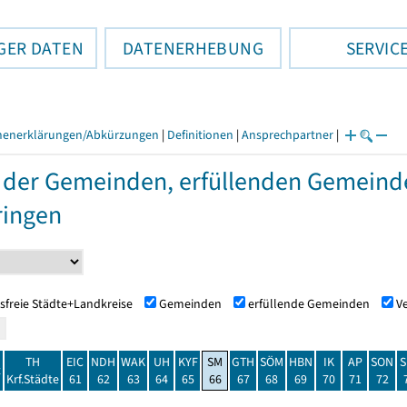
GER DATEN
DATENERHEBUNG
SERVIC
henerklärungen/Abkürzungen
|
Definitionen
|
Ansprechpartner
|
 der Gemeinden, erfüllenden Gemein
ringen
sfreie Städte+Landkreise
Gemeinden
erfüllende Gemeinden
V
TH
EIC
NDH
WAK
UH
KYF
SM
GTH
SÖM
HBN
IK
AP
SON
S
t
Krf.Städte
61
62
63
64
65
66
67
68
69
70
71
72