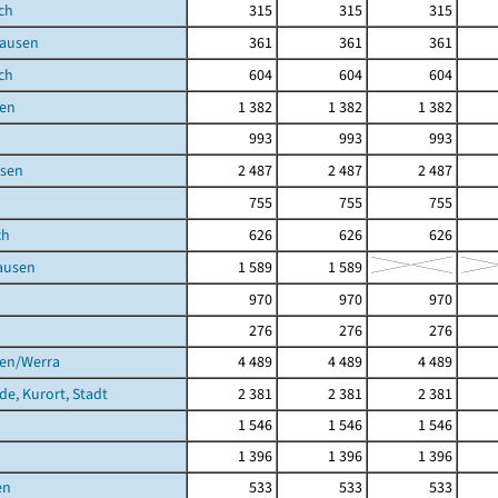
ch
315
315
315
ausen
361
361
361
ch
604
604
604
en
1 382
1 382
1 382
993
993
993
sen
2 487
2 487
2 487
755
755
755
ch
626
626
626
ausen
1 589
1 589
970
970
970
276
276
276
gen/Werra
4 489
4 489
4 489
de, Kurort, Stadt
2 381
2 381
2 381
1 546
1 546
1 546
1 396
1 396
1 396
en
533
533
533