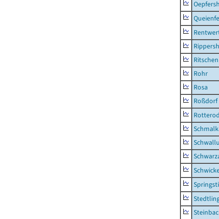
Oepfers
Queienfe
Rentwer
Rippers
Ritsche
Rohr
Rosa
Roßdorf
Rottero
Schmalka
Schwall
Schwarz
Schwick
Springsti
Stedtlin
Steinbac