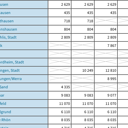
usen
2 629
2 629
2 629
hausen
435
435
435
thausen
718
718
nnshausen
804
804
804
hlis, Stadt
2 809
2 809
2 809
ck
7 867
rdheim, Stadt
ingen, Stadt
10 249
12 810
tungen/Werra
8 995
 Sand
4 335
mar
9 083
9 083
9 077
feld
11 070
11 070
11 070
lgrund
6 110
6 110
6 110
e Rhön
8 035
8 035
8 035