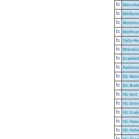
Wernsha
Wölfers
Wohlmu
Wolfma
Zella-Me
Rhönbli
Grabfeld
Kaltenno
EG: Mein
EG: Brei
VG: Amt
VG: Dol
VG: Grab
VG: Hase
VG: Hoh