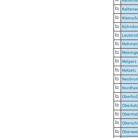
Kaltens
Kaltenw
Kleinsch
Kühndor
Leutersd
Mehmel
Meininge
Melpers
Metzels
Neubru
Nordhe
Oberhof,
Oberkat
Obermaß
Obersch
Oberwei