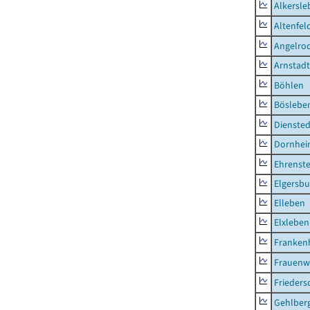
Alkersle
Altenfel
Angelro
Arnstadt
Böhlen
Böslebe
Diensted
Dornhe
Ehrenste
Elgersbu
Elleben
Elxleben
Franken
Frauenw
Frieders
Gehlber