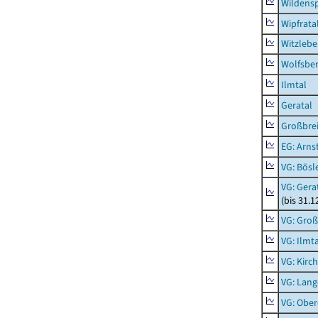
Wildensp
Wipfrata
Witzleb
Wolfsbe
Ilmtal
Geratal
Großbrei
EG: Arns
VG: Bösl
VG: Gera
(bis 31.1
VG: Gro
VG: Ilmt
VG: Kirc
VG: Lang
VG: Ober