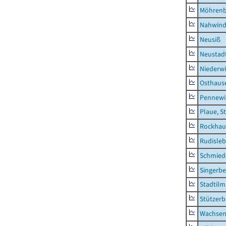
Möhren
Nahwin
Neusiß
Neustad
Niederwi
Osthaus
Pennewi
Plaue, S
Rockhau
Rudisle
Schmied
Singerbe
Stadtilm
Stützer
Wachsen