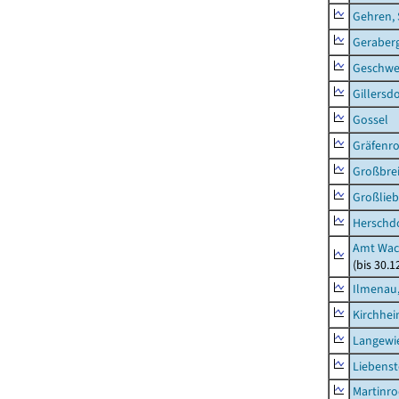
Gehren, 
Geraber
Geschw
Gillersdo
Gossel
Gräfenr
Großbrei
Großlieb
Herschd
Amt Wac
(bis 30.
Ilmenau,
Kirchhe
Langewie
Liebenst
Martinr