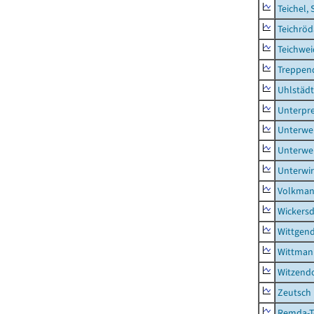
Teichel, 
Teichröd
Teichwe
Treppen
Uhlstädt
Unterpre
Unterwe
Unterwe
Unterwi
Volkman
Wickersd
Wittgend
Wittman
Witzendo
Zeutsch
Remda-Te