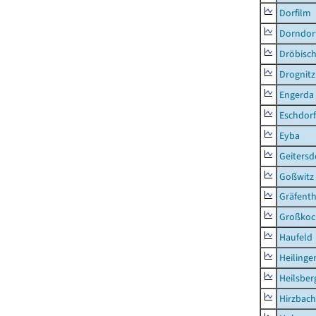
Dorfilm
Dorndor
Dröbisc
Drognitz
Engerda
Eschdorf
Eyba
Geitersd
Goßwitz
Gräfenth
Großkoc
Haufeld
Heilinge
Heilsber
Hirzbach