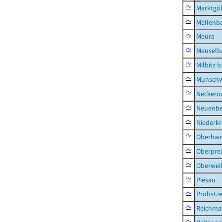
Marktgöl
Mellenb
Meura
Meuselb
Milbitz b
Munschw
Neckero
Neuenb
Niederk
Oberhai
Oberprei
Oberweiß
Piesau
Probstze
Reichma