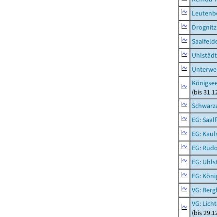
Leutenbe
Drognitz
Saalfeld
Uhlstädt
Unterwe
Königsee
(bis 31.
Schwarza
EG: Saal
EG: Kaul
EG: Rudo
EG: Uhls
EG: Köni
VG: Berg
VG: Lich
(bis 29.