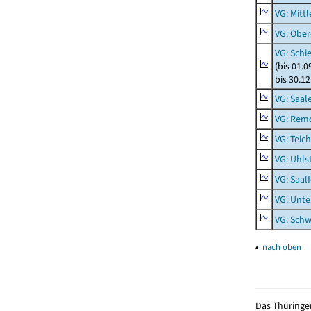
VG: Mitt
VG: Ober
VG: Schi
(bis 01.
bis 30.1
VG: Saal
VG: Rem
VG: Teich
VG: Uhls
VG: Saal
VG: Unt
VG: Schw
▴
nach oben
Das Thüringer