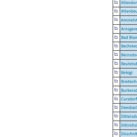
Allendor
Altenbe
Ammelst
Arnsger
Bad Blan
Bechste
Bernsdo
Beutelsd
Birkigt
Breiten
Burkersd
Cursdorf
Deesbac
Dittersd
Dittrich
Döschni