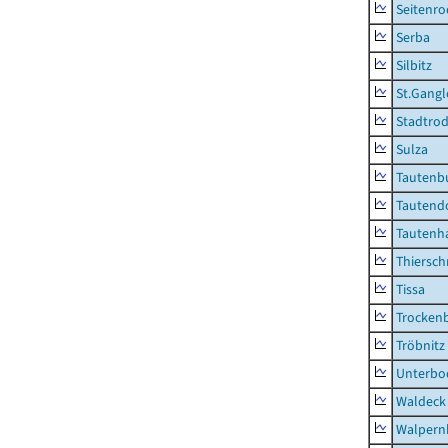
Seitenro
Serba
Silbitz
St.Gangl
Stadtrod
Sulza
Tautenb
Tautend
Tautenh
Thiersch
Tissa
Trocken
Tröbnitz
Unterbo
Waldeck
Walpern