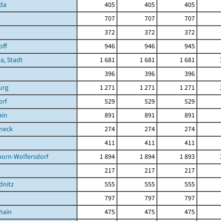
da
405
405
405
707
707
707
372
372
372
off
946
946
945
a, Stadt
1 681
1 681
1 681
396
396
396
urg
1 271
1 271
1 271
orf
529
529
529
ain
891
891
891
neck
274
274
274
411
411
411
born-Wolfersdorf
1 894
1 894
1 893
217
217
217
dnitz
555
555
555
797
797
797
hain
475
475
475