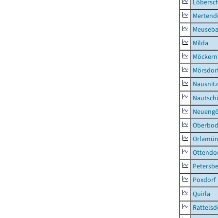
Löbersc
Mertend
Meuseb
Milda
Möckern
Mörsdor
Nausnitz
Nautsch
Neueng
Oberbod
Orlamün
Ottendo
Petersbe
Poxdorf
Quirla
Rattelsd