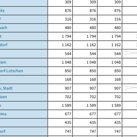
309
309
309
itz
876
876
876
f
316
316
316
bach
480
480
480
t
1 794
1 794
1 794
dorf
1 162
1 162
1 162
544
544
544
tein
1 048
1 048
1 048
orf-Lotschen
850
850
850
z
168
168
168
, Stadt
907
907
907
isen
702
702
702
n
1 589
1 589
1 589
eina
677
677
677
435
435
435
orf
747
747
747