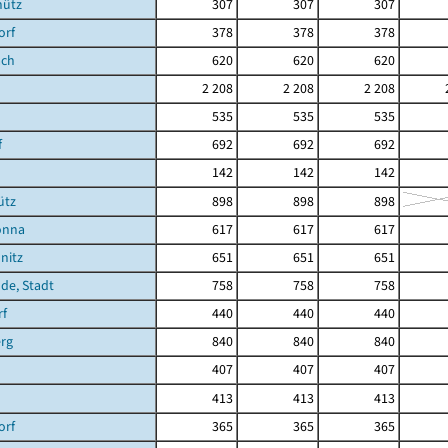
hütz
307
307
307
orf
378
378
378
ach
620
620
620
2 208
2 208
2 208
535
535
535
f
692
692
692
142
142
142
ütz
898
898
898
önna
617
617
617
nitz
651
651
651
de, Stadt
758
758
758
rf
440
440
440
rg
840
840
840
407
407
407
413
413
413
orf
365
365
365