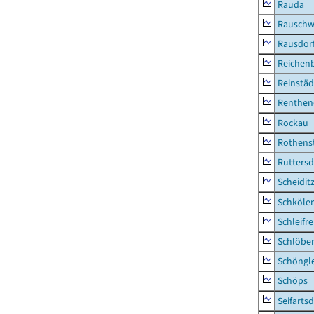
Rauda
Rauschw
Rausdor
Reichen
Reinstäd
Renthen
Rockau
Rothens
Ruttersd
Scheidit
Schkölen
Schleifre
Schlöbe
Schöngl
Schöps
Seifartsd