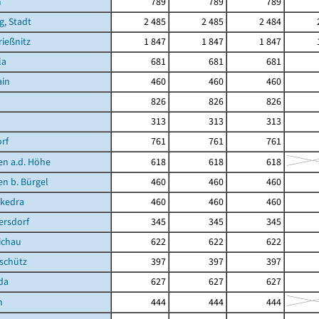
n
789
789
789
g, Stadt
2 485
2 485
2 484
ießnitz
1 847
1 847
1 847
la
681
681
681
ain
460
460
460
826
826
826
313
313
313
rf
761
761
761
en a.d. Höhe
618
618
618
en b. Bürgel
460
460
460
kedra
460
460
460
ersdorf
345
345
345
ichau
622
622
622
schütz
397
397
397
da
627
627
627
n
444
444
444