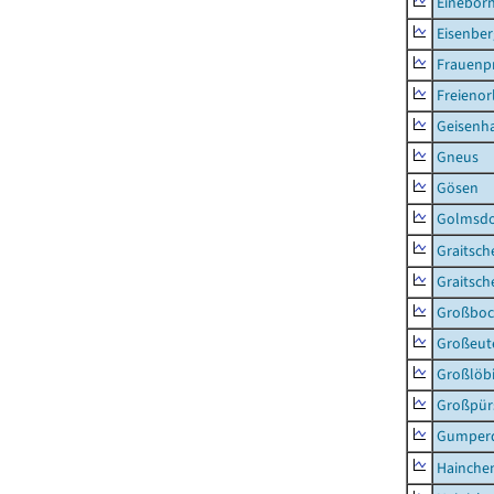
Einebor
Eisenber
Frauenpr
Freienor
Geisenh
Gneus
Gösen
Golmsdo
Graitsch
Graitsch
Großboc
Großeut
Großlöb
Großpür
Gumper
Hainche