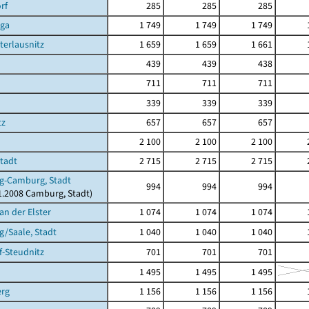
rf
285
285
285
rga
1 749
1 749
1 749
terlausnitz
1 659
1 659
1 661
439
439
438
711
711
711
339
339
339
tz
657
657
657
2 100
2 100
2 100
Stadt
2 715
2 715
2 715
g-Camburg, Stadt
994
994
994
11.2008 Camburg, Stadt)
an der Elster
1 074
1 074
1 074
/Saale, Stadt
1 040
1 040
1 040
-Steudnitz
701
701
701
1 495
1 495
1 495
erg
1 156
1 156
1 156