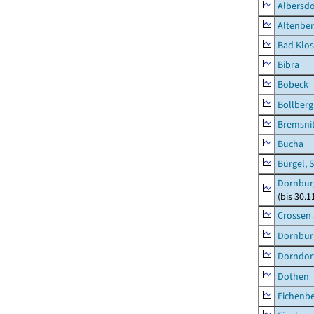
Albersdo
Altenbe
Bad Klos
Bibra
Bobeck
Bollberg
Bremsni
Bucha
Bürgel, 
Dornbur
(bis 30.
Crossen 
Dornburg
Dorndorf
Dothen
Eichenb