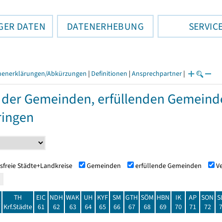
GER DATEN
DATENERHEBUNG
SERVIC
henerklärungen/Abkürzungen
|
Definitionen
|
Ansprechpartner
|
 der Gemeinden, erfüllenden Gemein
ringen
sfreie Städte+Landkreise
Gemeinden
erfüllende Gemeinden
V
TH
EIC
NDH
WAK
UH
KYF
SM
GTH
SÖM
HBN
IK
AP
SON
S
t
Krf.Städte
61
62
63
64
65
66
67
68
69
70
71
72