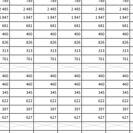
789
789
789
789
789
789
2 485
2 485
2 485
2 485
2 485
2 485
1 847
1 847
1 847
1 847
1 847
1 847
681
681
681
681
681
681
460
460
460
460
460
460
826
826
826
826
826
826
313
313
313
313
313
313
761
761
761
761
761
761
460
460
460
460
460
460
460
460
460
460
460
460
345
345
345
345
345
345
622
622
622
622
622
622
397
397
397
397
397
397
627
627
627
627
627
627