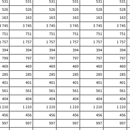
531
531
531
531
531
531
526
526
526
526
528
528
163
163
163
163
163
163
3 745
3 745
3 745
3 745
3 745
3 745
751
751
751
751
751
751
1 757
1 757
1 757
1 757
1 757
1 757
394
394
394
394
394
394
799
797
797
797
797
797
469
469
469
469
469
469
285
285
285
285
285
285
401
401
401
401
401
401
561
561
561
561
561
561
404
404
404
404
404
404
1 210
1 210
1 210
1 210
1 210
1 210
456
456
456
456
456
456
997
997
997
997
997
997