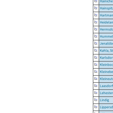
Hainich
Hainspit
Hartman
Heidela
Hermsdor
Hummel
Jenalöbn
Kahla, S
Karlsdor
Kleinbo
Kleinebe
Kleineut
Laasdorf
Leheste
Lindig
Lippers