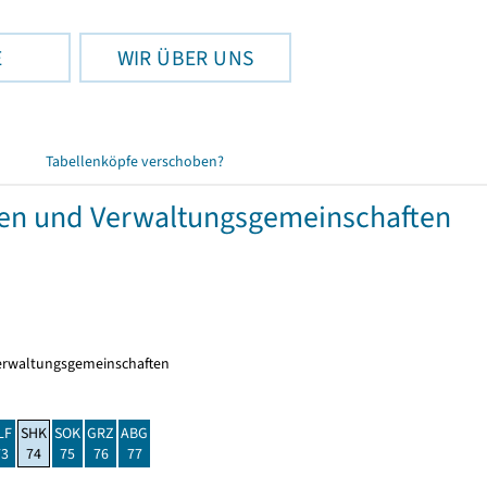
E
WIR ÜBER UNS
Tabellenköpfe verschoben?
den und Verwaltungsgemeinschaften
erwaltungsgemeinschaften
LF
SHK
SOK
GRZ
ABG
73
74
75
76
77