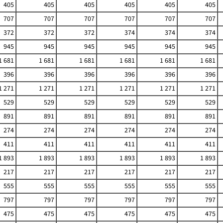
405
405
405
405
405
405
707
707
707
707
707
707
372
372
372
374
374
374
945
945
945
945
945
945
1 681
1 681
1 681
1 681
1 681
1 681
396
396
396
396
396
396
1 271
1 271
1 271
1 271
1 271
1 271
529
529
529
529
529
529
891
891
891
891
891
891
274
274
274
274
274
274
411
411
411
411
411
411
1 893
1 893
1 893
1 893
1 893
1 893
217
217
217
217
217
217
555
555
555
555
555
555
797
797
797
797
797
797
475
475
475
475
475
475