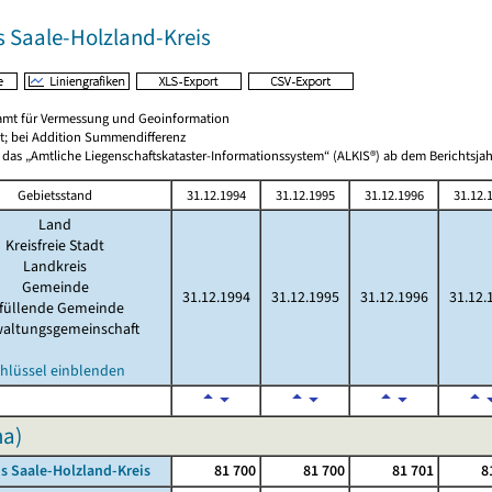
s Saale-Holzland-Kreis
amt für Vermessung und Geoinformation
t; bei Addition Summendifferenz
 das „Amtliche Liegenschaftskataster-Informationssystem“ (ALKIS®) ab dem Berichtsjah
Gebietsstand
31.12.1994
31.12.1995
31.12.1996
31.12.
Land
Kreisfreie Stadt
Landkreis
Gemeinde
31.12.1994
31.12.1995
31.12.1996
31.12.
rfüllende Gemeinde
waltungsgemeinschaft
hlüssel einblenden
ha)
s Saale-Holzland-Kreis
81 700
81 700
81 701
8