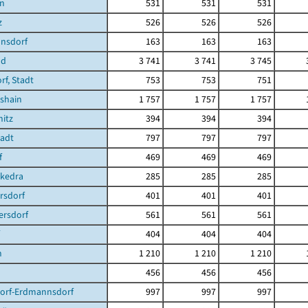
en
531
531
531
z
526
526
526
nsdorf
163
163
163
nd
3 741
3 741
3 745
f, Stadt
753
753
751
shain
1 757
1 757
1 757
itz
394
394
394
tadt
797
797
797
f
469
469
469
ckedra
285
285
285
rsdorf
401
401
401
ersdorf
561
561
561
404
404
404
n
1 210
1 210
1 210
456
456
456
dorf-Erdmannsdorf
997
997
997