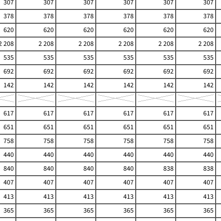
307
307
307
307
307
307
378
378
378
378
378
378
620
620
620
620
620
620
2 208
2 208
2 208
2 208
2 208
2 208
535
535
535
535
535
535
692
692
692
692
692
692
142
142
142
142
142
142
617
617
617
617
617
617
651
651
651
651
651
651
758
758
758
758
758
758
440
440
440
440
440
440
840
840
840
840
838
838
407
407
407
407
407
407
413
413
413
413
413
413
365
365
365
365
365
365