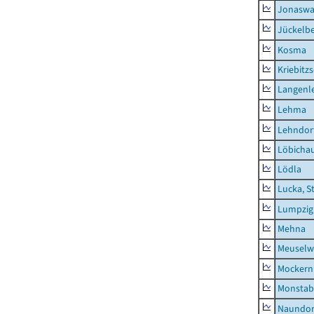
Jonaswa
Jückelb
Kosma
Kriebitz
Langenl
Lehma
Lehndor
Löbicha
Lödla
Lucka, S
Lumpzig
Mehna
Meuselwi
Mockern
Monstab
Naundor