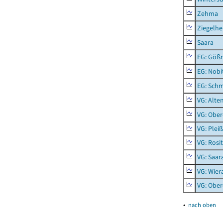
Zehma
Ziegelh
Saara
EG: Gößn
EG: Nobi
EG: Schm
VG: Alte
VG: Ober
VG: Plei
VG: Rosi
VG: Saar
VG: Wier
VG: Ober
▴
nach oben