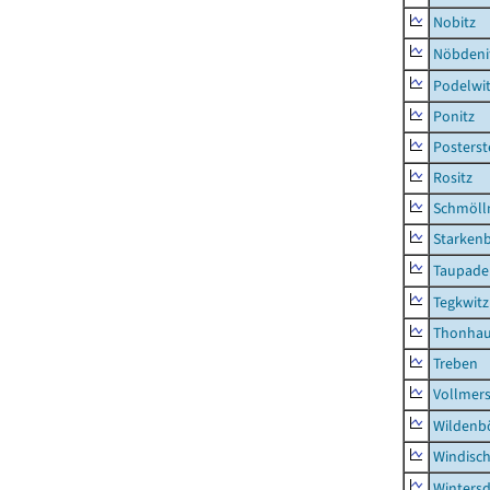
Nobitz
Nöbdeni
Podelwi
Ponitz
Posterst
Rositz
Schmölln
Starken
Taupade
Tegkwitz
Thonha
Treben
Vollmer
Wildenb
Windisc
Wintersd