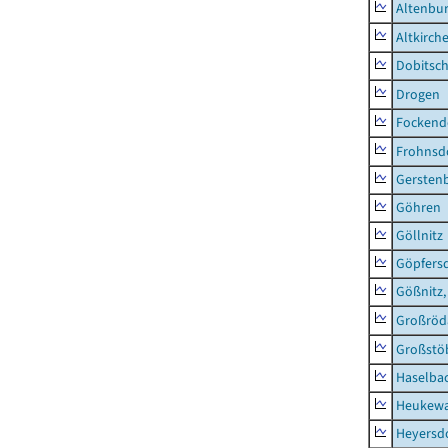
Altenbur
Altkirch
Dobitsc
Drogen
Fockend
Frohnsd
Gersten
Göhren
Göllnitz
Göpfers
Gößnitz,
Großröd
Großstö
Haselba
Heukewa
Heyersd