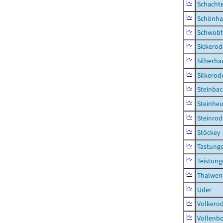
Schacht
Schönha
Schwobf
Sickerod
Silberha
Silkerod
Steinba
Steinhe
Steinrod
Stöckey
Tastung
Teistung
Thalwen
Uder
Volkero
Vollenb