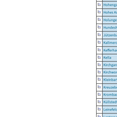
Hoheng
Hohes K
Holunge
Hundes
Jützenb
Kallmer
Kefferh
Kella
Kirchga
Kirchwor
Kleinbart
Kreuzeb
Kromba
Küllsted
Leinefel