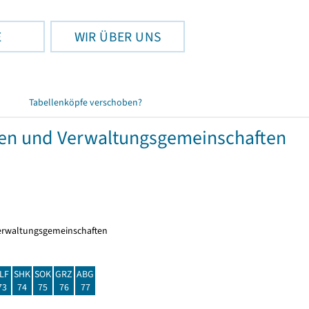
E
WIR ÜBER UNS
Tabellenköpfe verschoben?
den und Verwaltungsgemeinschaften
erwaltungsgemeinschaften
LF
SHK
SOK
GRZ
ABG
73
74
75
76
77