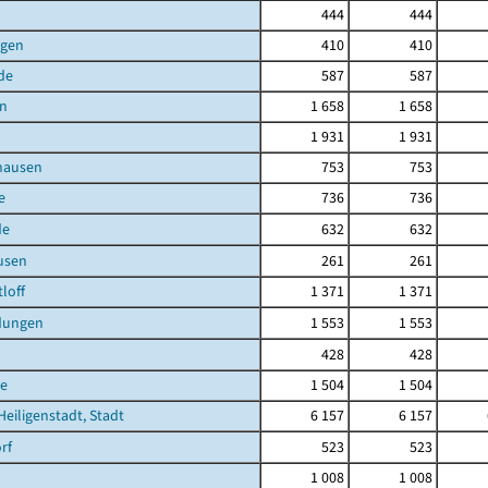
444
444
agen
410
410
de
587
587
en
1 658
1 658
1 931
1 931
hausen
753
753
e
736
736
de
632
632
usen
261
261
loff
1 371
1 371
dungen
1 553
1 553
428
428
e
1 504
1 504
Heiligenstadt, Stadt
6 157
6 157
rf
523
523
1 008
1 008