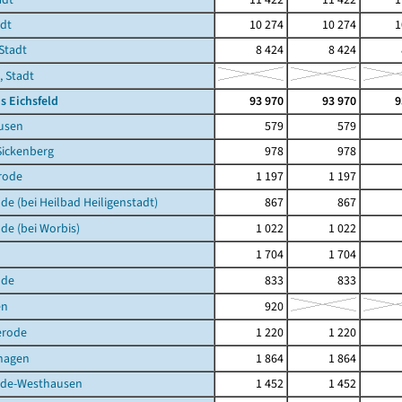
adt
10 274
10 274
1
Stadt
8 424
8 424
, Stadt
s Eichsfeld
93 970
93 970
9
usen
579
579
Sickenberg
978
978
rode
1 197
1 197
de (bei Heilbad Heiligenstadt)
867
867
de (bei Worbis)
1 022
1 022
1 704
1 704
lde
833
833
en
920
erode
1 220
1 220
hagen
1 864
1 864
de-Westhausen
1 452
1 452