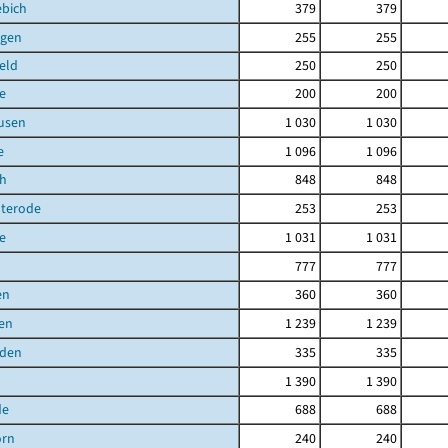
ebich
379
379
gen
255
255
eld
250
250
e
200
200
usen
1 030
1 030
e
1 096
1 096
ch
848
848
uterode
253
253
e
1 031
1 031
777
777
en
360
360
en
1 239
1 239
den
335
335
1 390
1 390
de
688
688
orn
240
240