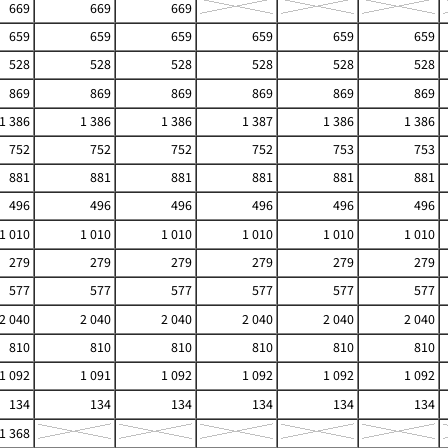
669
669
669
659
659
659
659
659
659
528
528
528
528
528
528
869
869
869
869
869
869
1 386
1 386
1 386
1 387
1 386
1 386
752
752
752
752
753
753
881
881
881
881
881
881
496
496
496
496
496
496
1 010
1 010
1 010
1 010
1 010
1 010
279
279
279
279
279
279
577
577
577
577
577
577
2 040
2 040
2 040
2 040
2 040
2 040
810
810
810
810
810
810
1 092
1 091
1 092
1 092
1 092
1 092
134
134
134
134
134
134
1 368