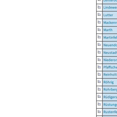
Lentero
Lindewe
Lutter
Mackenr
Marth
Martinfe
Neuendo
Neustad
Niederor
Pfaffsc
Reinhol
Röhrig
Rohrber
Rüdiger
Rüstung
Rustenf