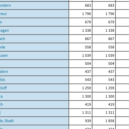
andern
683
683
reuz
1 796
1 796
n
679
679
hagen
1 338
1 338
ach
867
867
ode
558
558
ausen
1 039
1 039
504
504
ndern
437
437
bis
543
543
loff
1 259
1 259
ra
1 300
1 300
ch
419
419
t
1 311
1 311
de, Stadt
939
1 858