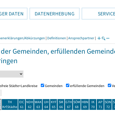
GER DATEN
DATENERHEBUNG
SERVIC
henerklärungen/Abkürzungen
|
Definitionen
|
Ansprechpartner
|
 der Gemeinden, erfüllenden Gemein
ringen
sfreie Städte+Landkreise
Gemeinden
erfüllende Gemeinden
V
TH
EIC
NDH
WAK
UH
KYF
SM
GTH
SÖM
HBN
IK
AP
SON
S
t
Krf.Städte
61
62
63
64
65
66
67
68
69
70
71
72