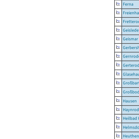
Ferna
Freienh
Frettero
Geisled
Geismar
Gerbers
Gernrod
Gertero
Glaseha
Großbart
Großbo
Hausen
Haynrod
Heilbad 
Helmsdo
Heuthen