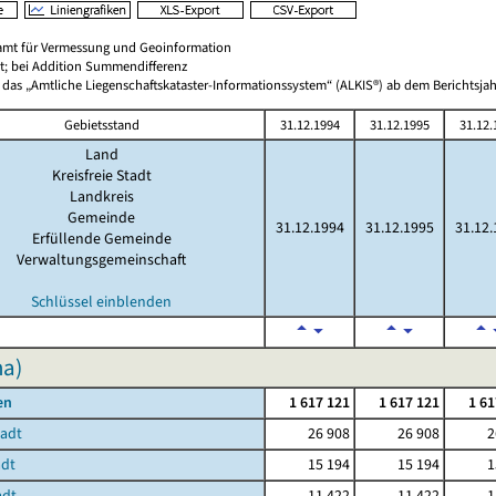
amt für Vermessung und Geoinformation
t; bei Addition Summendifferenz
 das „Amtliche Liegenschaftskataster-Informationssystem“ (ALKIS®) ab dem Berichtsjah
Gebietsstand
31.12.1994
31.12.1995
31.12.
Land
Kreisfreie Stadt
Landkreis
Gemeinde
31.12.1994
31.12.1995
31.12.
Erfüllende Gemeinde
Verwaltungsgemeinschaft
Schlüssel einblenden
ha)
en
1 617 121
1 617 121
1 61
tadt
26 908
26 908
2
adt
15 194
15 194
1
adt
11 422
11 422
1