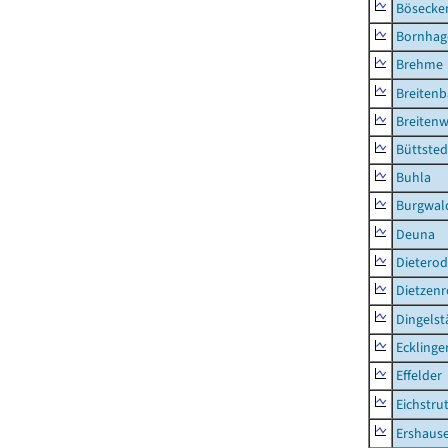
Bösecke
Bornhag
Brehme
Breiten
Breitenw
Büttsted
Buhla
Burgwal
Deuna
Dietero
Dietzen
Dingelst
Ecklinge
Effelder
Eichstru
Ershaus