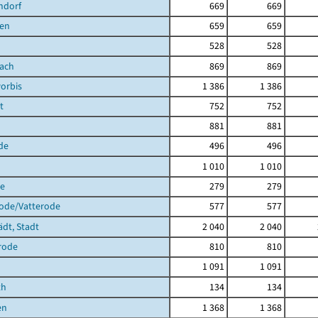
ndorf
669
669
en
659
659
528
528
bach
869
869
orbis
1 386
1 386
t
752
752
881
881
de
496
496
1 010
1 010
de
279
279
rode/Vatterode
577
577
ädt, Stadt
2 040
2 040
rode
810
810
1 091
1 091
th
134
134
en
1 368
1 368