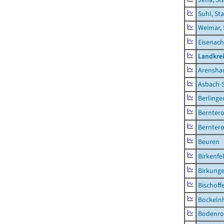
Suhl, St
Weimar, 
Eisenach
Landkrei
Arensha
Asbach-
Berlinge
Berntero
Berntero
Beuren
Birkenfe
Birkung
Bischoff
Bockeln
Bodenro