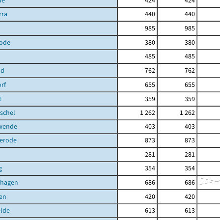
de
424
424
rra
440
440
985
985
ode
380
380
485
485
ld
762
762
rf
655
655
t
359
359
schel
1 262
1 262
hwende
403
403
terode
873
873
281
281
g
354
354
shagen
686
686
en
420
420
elde
613
613