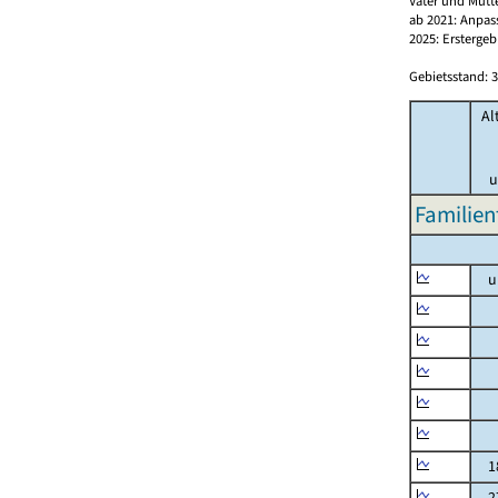
Väter und Mütt
ab 2021: Anpas
2025: Erstergeb
Gebietsstand: 3
Al
u
Familien
un
un
3 
6 
10
15
18
27 