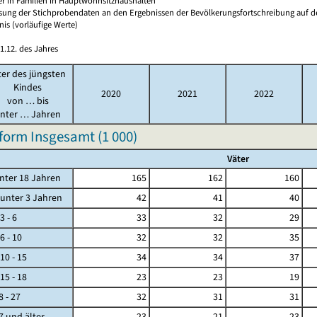
er in Familien in Hauptwohnsitzhaushalten
sung der Stichprobendaten an den Ergebnissen der Bevölkerungsfortschreibung auf d
nis (vorläufige Werte)
1.12. des Jahres
ter des jüngsten
Kindes
2020
2021
2022
von … bis
nter … Jahren
form Insgesamt (
1 000
)
Väter
ter 18 Jahren
165
162
160
ter 3 Jahren
42
41
40
- 6
33
32
29
- 10
32
32
35
 - 15
34
34
37
 - 18
23
23
19
 - 27
32
31
31
und älter
23
21
23