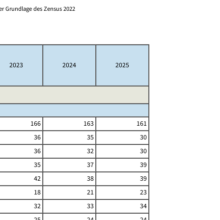
er Grundlage des Zensus 2022
2023
2024
2025
166
163
161
36
35
30
36
32
30
35
37
39
42
38
39
18
21
23
32
33
34
25
24
24