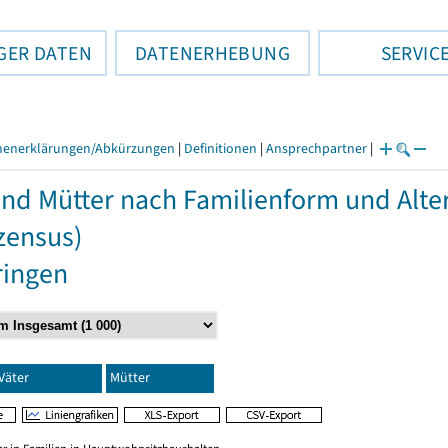
GER DATEN
DATENERHEBUNG
SERVIC
henerklärungen/Abkürzungen
|
Definitionen
|
Ansprechpartner
|
und Mütter nach Familienform und Alte
zensus)
ringen
Väter
Mütter