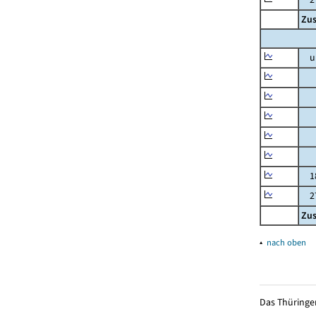
Zu
un
un
3 
6 
10
15
18
27 
Zu
▴
nach oben
Das Thüringer