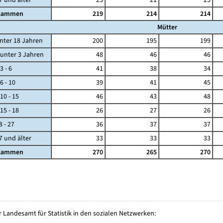
sammen
219
214
214
Mütter
ter 18 Jahren
200
195
199
ter 3 Jahren
48
46
46
- 6
41
38
34
- 10
39
41
45
 - 15
46
43
48
 - 18
26
27
26
 - 27
36
37
37
und älter
33
33
33
sammen
270
265
270
 Landesamt für Statistik in den sozialen Netzwerken: