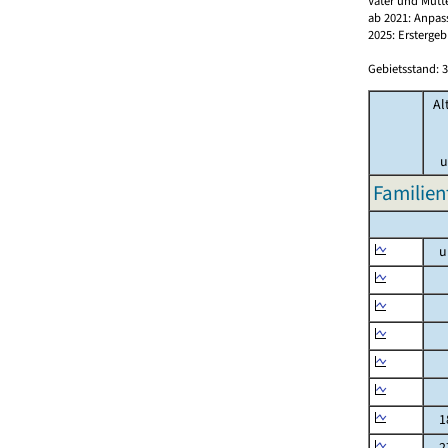
Väter und Mütt
ab 2021: Anpas
2025: Erstergeb
Gebietsstand: 3
Al
u
Familien
un
un
3 
6 
10
15
18
27 