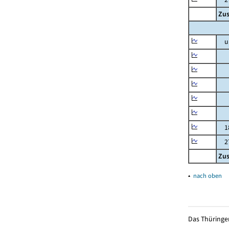
Zu
un
un
3 
6 
10
15
18
27 
Zu
▴
nach oben
Das Thüringer