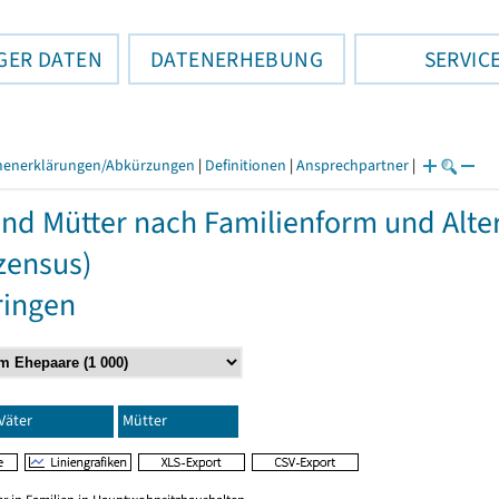
GER DATEN
DATENERHEBUNG
SERVIC
henerklärungen/Abkürzungen
|
Definitionen
|
Ansprechpartner
|
und Mütter nach Familienform und Alte
zensus)
ringen
Väter
Mütter