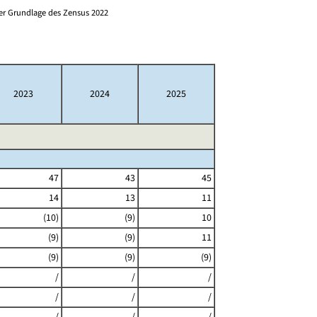
er Grundlage des Zensus 2022
2023
2024
2025
47
43
45
14
13
11
(10)
(9)
10
(9)
(9)
11
(9)
(9)
(9)
/
/
/
/
/
/
/
/
/