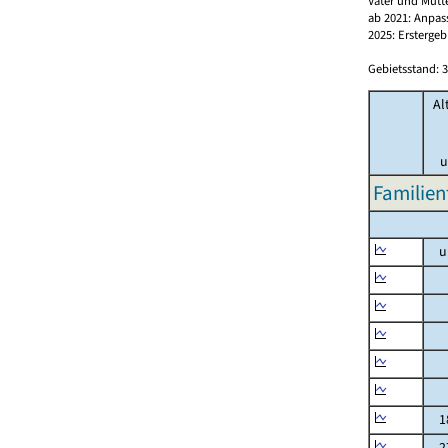
Väter und Mütt
ab 2021: Anpas
2025: Erstergeb
Gebietsstand: 3
Al
u
Familien
un
un
3 
6 
10
15
18
27 