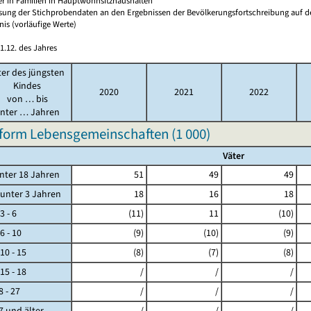
er in Familien in Hauptwohnsitzhaushalten
sung der Stichprobendaten an den Ergebnissen der Bevölkerungsfortschreibung auf d
nis (vorläufige Werte)
1.12. des Jahres
ter des jüngsten
Kindes
2020
2021
2022
von … bis
nter … Jahren
form Lebensgemeinschaften (
1 000
)
Väter
ter 18 Jahren
51
49
49
ter 3 Jahren
18
16
18
- 6
(11)
11
(10)
- 10
(9)
(10)
(9)
 - 15
(8)
(7)
(8)
 - 18
/
/
/
 - 27
/
/
/
und älter
/
/
/