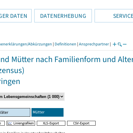
GER DATEN
DATENERHEBUNG
SERVIC
henerklärungen/Abkürzungen
|
Definitionen
|
Ansprechpartner
|
und Mütter nach Familienform und Alte
zensus)
ringen
Mütter
Väter